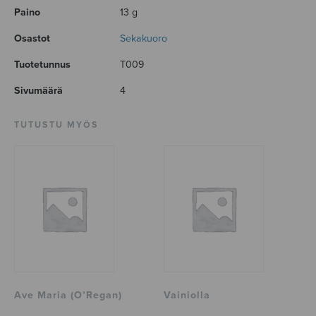
Paino
13 g
Osastot
Sekakuoro
Tuotetunnus
T009
Sivumäärä
4
TUTUSTU MYÖS
Ave Maria (O’Regan)
Vainiolla