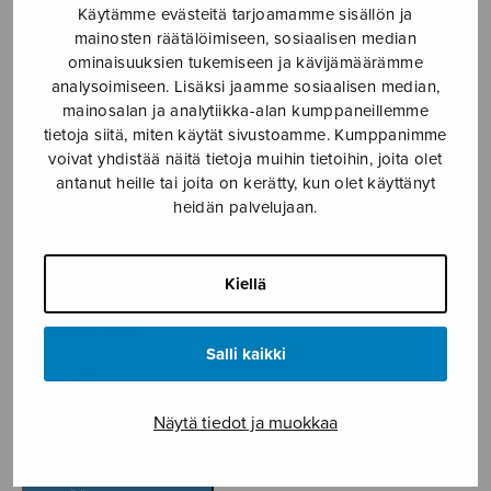
Käytämme evästeitä tarjoamamme sisällön ja
Etusivu
›
Nuottikauppa
›
Sekakuoro
›
Yölento
mainosten räätälöimiseen, sosiaalisen median
ominaisuuksien tukemiseen ja kävijämäärämme
analysoimiseen. Lisäksi jaamme sosiaalisen median,
mainosalan ja analytiikka-alan kumppaneillemme
tietoja siitä, miten käytät sivustoamme. Kumppanimme
voivat yhdistää näitä tietoja muihin tietoihin, joita olet
antanut heille tai joita on kerätty, kun olet käyttänyt
heidän palvelujaan.
Yölento
Kiellä
Kuusisto Ilkka
Salli kaikki
2,74
€
Näytä tiedot ja muokkaa
Yölento
määrä