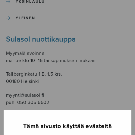
YKSINLAULU
YLEINEN
Sulasol nuottikauppa
Myymälä avoinna
ma–pe klo 10–16 tai sopimuksen mukaan
Tallberginkatu 1 B, 1,5 krs.
00180 Helsinki
myynti@sulasol.fi
puh. 050 305 6502
Tämä sivusto käyttää evästeitä
NÄYTÄ KARTALLA