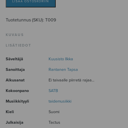
LISÄÄ OSTOSKORIIN
Tuotetunnus (SKU):
T009
KUVAUS
LISÄTIEDOT
Säveltäjä
Kuusisto Ilkka
Sanoittaja
Rantanen Tapsa
Alkusanat
Ei taivaalle piirretä rajaa...
Kokoonpano
SATB
Musiikkityyli
taidemusiikki
Kieli
Suomi
Julkaisija
Tactus