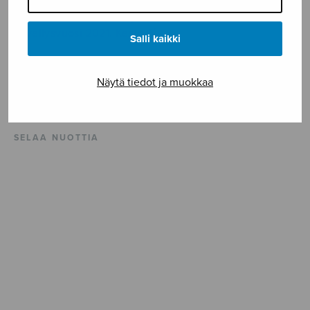
Berliiniläisen Carl-von-Ossietzky-kuoron tilauksesta.
Omistettu kuoron johtajalle Berit Kramerille.
Sävellysvuosi 2021. Kesto 6′
Salli kaikki
ISMN 979-0-55013-820-9
Näytä tiedot ja muokkaa
Vaikeusaste ***
SELAA NUOTTIA