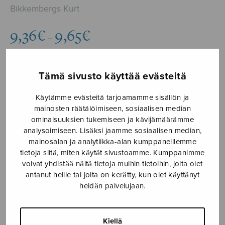
Bikkembergs Kurt
Hintaluokka:
9,36
€
9,65
€
–
9,36€
-
9,65€
Tämä sivusto käyttää evästeitä
Formaatti
Käytämme evästeitä tarjoamamme sisällön ja
mainosten räätälöimiseen, sosiaalisen median
ominaisuuksien tukemiseen ja kävijämäärämme
analysoimiseen. Lisäksi jaamme sosiaalisen median,
Wie
LISÄÄ
mainosalan ja analytiikka-alan kumppaneillemme
die
OSTOSKORIIN
tietoja siitä, miten käytät sivustoamme. Kumppanimme
Seele...
voivat yhdistää näitä tietoja muihin tietoihin, joita olet
määrä
antanut heille tai joita on kerätty, kun olet käyttänyt
Tuotetunnus (SKU):
S2820
heidän palvelujaan.
KUVAUS
Kiellä