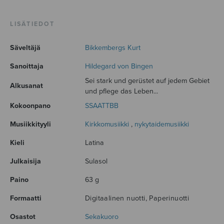
LISÄTIEDOT
Säveltäjä
Bikkembergs Kurt
Sanoittaja
Hildegard von Bingen
Sei stark und gerüstet auf jedem Gebiet
Alkusanat
und pflege das Leben...
Kokoonpano
SSAATTBB
Musiikkityyli
Kirkkomusiikki
,
nykytaidemusiikki
Kieli
Latina
Julkaisija
Sulasol
Paino
63 g
Formaatti
Digitaalinen nuotti, Paperinuotti
Osastot
Sekakuoro