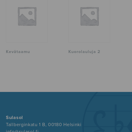
Kevätaamu
Kuorolauluja 2
Sulasol
Tallberginkatu 1 B, 00180 Helsinki
info@sulasol.fi