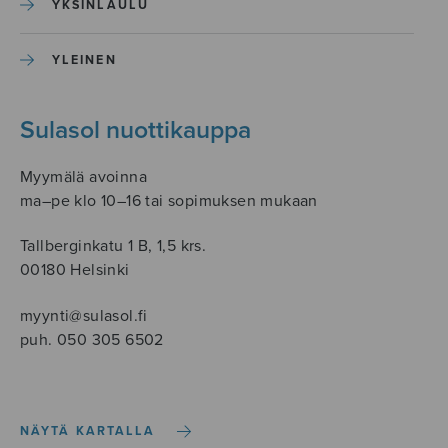
YKSINLAULU
YLEINEN
Sulasol nuottikauppa
Myymälä avoinna
ma–pe klo 10–16 tai sopimuksen mukaan
Tallberginkatu 1 B, 1,5 krs.
00180 Helsinki
myynti@sulasol.fi
puh. 050 305 6502
NÄYTÄ KARTALLA