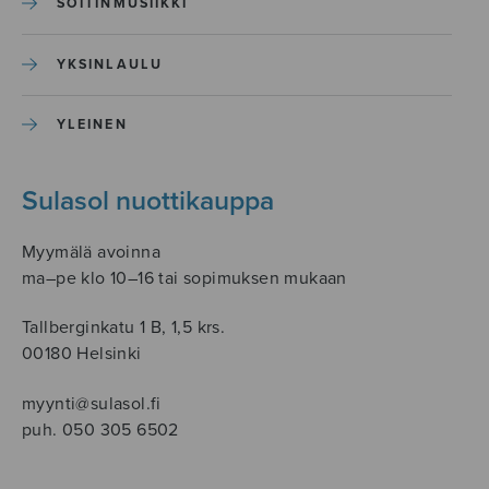
SOITINMUSIIKKI
YKSINLAULU
YLEINEN
Sulasol nuottikauppa
Myymälä avoinna
ma–pe klo 10–16 tai sopimuksen mukaan
Tallberginkatu 1 B, 1,5 krs.
00180 Helsinki
myynti@sulasol.fi
puh. 050 305 6502