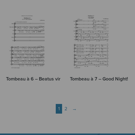
Tombeau à 6 – Beatus vir
Tombeau à 7 – Good Night!
1
2
→