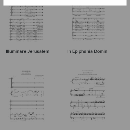
Illuminare Jerusalem
In Epiphania Domini