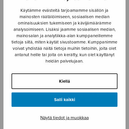
Canzone 164 di Francesco
Festival & Commemoration
Käytämme evästeitä tarjoamamme sisällön ja
Petrarca
Sentences
mainosten räätälöimiseen, sosiaalisen median
ominaisuuksien tukemiseen ja kävijämäärämme
analysoimiseen. Lisäksi jaamme sosiaalisen median,
mainosalan ja analytiikka-alan kumppaneillemme
tietoja siitä, miten käytät sivustoamme. Kumppanimme
voivat yhdistää näitä tietoja muihin tietoihin, joita olet
antanut heille tai joita on kerätty, kun olet käyttänyt
heidän palvelujaan.
Kiellä
für viele
Historia nativitatis Domini
Salli kaikki
nostri Iesu Christi
Näytä tiedot ja muokkaa