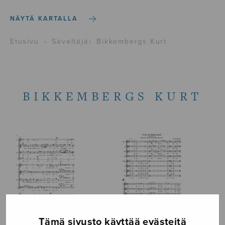
NÄYTÄ KARTALLA
Etusivu
›
Säveltäjä
›
Bikkembergs Kurt
BIKKEMBERGS KURT
Tämä sivusto käyttää evästeitä