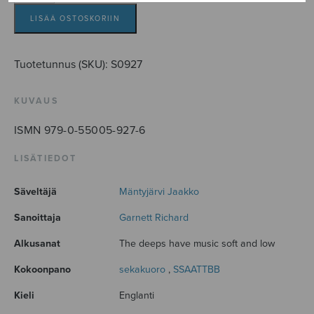
corals
lie
LISÄÄ OSTOSKORIIN
määrä
Tuotetunnus (SKU):
S0927
KUVAUS
ISMN 979-0-55005-927-6
LISÄTIEDOT
Säveltäjä
Mäntyjärvi Jaakko
Sanoittaja
Garnett Richard
Alkusanat
The deeps have music soft and low
Kokoonpano
sekakuoro
,
SSAATTBB
Kieli
Englanti