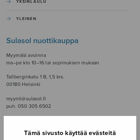
YKSINLAULU
YLEINEN
Sulasol nuottikauppa
Myymälä avoinna
ma–pe klo 10–16 tai sopimuksen mukaan
Tallberginkatu 1 B, 1,5 krs.
00180 Helsinki
myynti@sulasol.fi
puh. 050 305 6502
Tämä sivusto käyttää evästeitä
NÄYTÄ KARTALLA