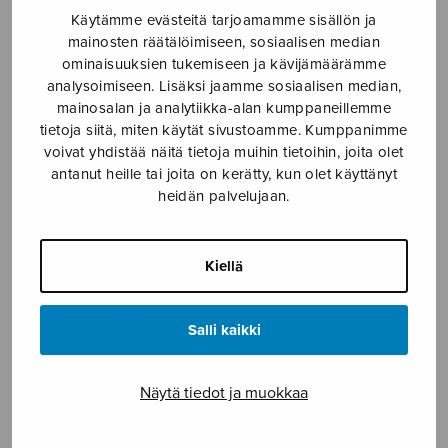
Käytämme evästeitä tarjoamamme sisällön ja
Etusivu
›
Nuottikauppa
›
Sekakuoro
›
Where
mainosten räätälöimiseen, sosiaalisen median
corals lie
ominaisuuksien tukemiseen ja kävijämäärämme
analysoimiseen. Lisäksi jaamme sosiaalisen median,
mainosalan ja analytiikka-alan kumppaneillemme
tietoja siitä, miten käytät sivustoamme. Kumppanimme
voivat yhdistää näitä tietoja muihin tietoihin, joita olet
antanut heille tai joita on kerätty, kun olet käyttänyt
heidän palvelujaan.
Kiellä
Where corals lie
Mäntyjärvi Jaakko
Salli kaikki
6,40
€
Näytä tiedot ja muokkaa
Where