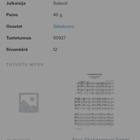
Julkaisija
Sulasol
Paino
40 g
Osastot
Sekakuoro
Tuotetunnus
S0927
Sivumäärä
12
TUTUSTU MYÖS
Four Shakespeare Songs