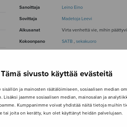
Sanoittaja
Leino Eino
Sovittaja
Madetoja Leevi
Alkusanat
Virta venhettä vie, mihin päättyvi
Kokoonpano
SATB
,
sekakuoro
Kieli
Suomi
Julkaisija
Sulasol
Tämä sivusto käyttää evästeitä
Paino
13 g
Osastot
Sekakuoro
isällön ja mainosten räätälöimiseen, sosiaalisen median om
 Lisäksi jaamme sosiaalisen median, mainosalan ja analyti
Tuotetunnus
S1250
ustoamme. Kumppanimme voivat yhdistää näitä tietoja muihin tie
Sivumäärä
4
le tai joita on kerätty, kun olet käyttänyt heidän palvelujaan.
TUTUSTU MYÖS