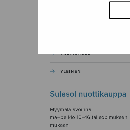
SOITINKOULUT JA OPPAAT
SOITINMUSIIKKI
YKSINLAULU
YLEINEN
Sulasol nuottikauppa
Myymälä avoinna
ma–pe klo 10–16 tai sopimuksen
mukaan