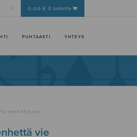
0.00 €
0 tuotetta
HTI
PUHTAASTI
YHTEYS
rta venhettä vie
enhettä vie