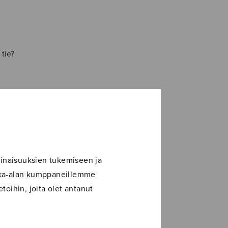
 tie?
inaisuuksien tukemiseen ja
ikka-alan kumppaneillemme
toihin, joita olet antanut