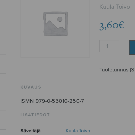
Kuula Toivo
3,60
€
Virta
venhettä
vie
määrä
Tuotetunnus (
KUVAUS
ISMN 979-0-55010-250-7
LISÄTIEDOT
Säveltäjä
Kuula Toivo