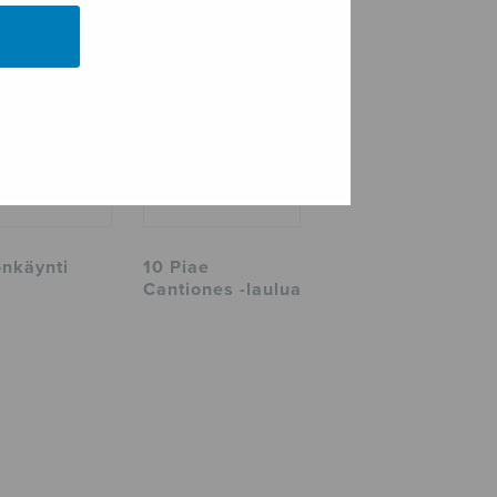
onkäynti
10 Piae
Cantiones -laulua