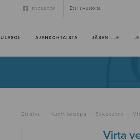
FACEBOOK
SULASOL
AJANKOHTAISTA
JÄSENILLE
LE
Etusivu
›
Nuottikauppa
›
Sekakuoro
›
Vi
Virta v