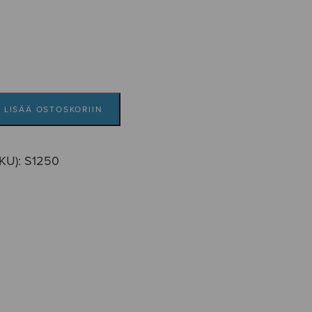
LISÄÄ OSTOSKORIIN
SKU):
S1250