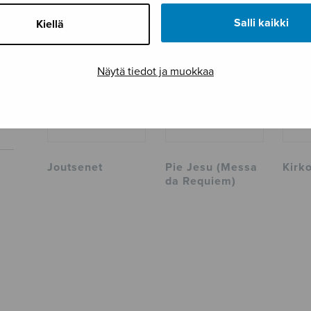
Salli kaikki
Kiellä
Näytä tiedot ja muokkaa
Joutsenet
Pie Jesu (Messa
Kirk
da Requiem)