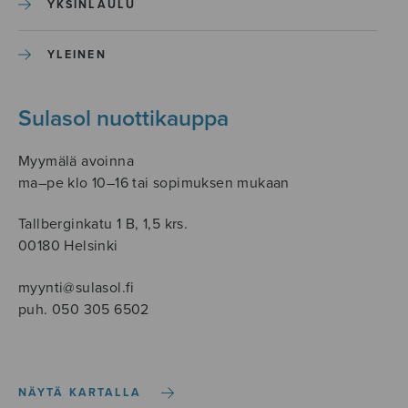
YKSINLAULU
YLEINEN
Sulasol nuottikauppa
Myymälä avoinna
ma–pe klo 10–16 tai sopimuksen mukaan
Tallberginkatu 1 B, 1,5 krs.
00180 Helsinki
myynti@sulasol.fi
puh. 050 305 6502
NÄYTÄ KARTALLA