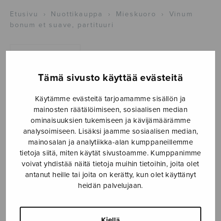
Etusivu
›
Nuottikauppa
›
Mieskuoro
›
Vinum
bonum et suave, partituuri
Tämä sivusto käyttää evästeitä
Käytämme evästeitä tarjoamamme sisällön ja
mainosten räätälöimiseen, sosiaalisen median
ominaisuuksien tukemiseen ja kävijämäärämme
analysoimiseen. Lisäksi jaamme sosiaalisen median,
Vinum bonum et
mainosalan ja analytiikka-alan kumppaneillemme
tietoja siitä, miten käytät sivustoamme. Kumppanimme
suave, partituuri
voivat yhdistää näitä tietoja muihin tietoihin, joita olet
antanut heille tai joita on kerätty, kun olet käyttänyt
Rechberger Herman
heidän palvelujaan.
54,50
€
Kiellä