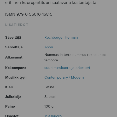
erillinen kuoropartituuri saatavana kustantajalta.
ISMN 979-0-55010-168-5
LISÄTIEDOT
Säveltäjä
Rechberger Herman
Sanoittaja
Anon.
Nummus in terra summus rex est hoc
Alkusanat
tempore...
Kokoonpano
suuri mieskuoro ja orkesteri
Musiikkityyli
Contemporary / Modern
Kieli
Latina
Julkaisija
Sulasol
Paino
100 g
Osastot
Mieskuoro