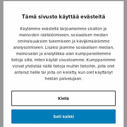
Etusivu
›
Nuottikauppa
›
Mieskuoro
›
Viihdesävelmiä 1
Tämä sivusto käyttää evästeitä
Käytämme evästeitä tarjoamamme sisällön ja
mainosten räätälöimiseen, sosiaalisen median
ominaisuuksien tukemiseen ja kävijämäärämme
analysoimiseen. Lisäksi jaamme sosiaalisen median,
mainosalan ja analytiikka-alan kumppaneillemme
tietoja siitä, miten käytät sivustoamme. Kumppanimme
voivat yhdistää näitä tietoja muihin tietoihin, joita olet
antanut heille tai joita on kerätty, kun olet käyttänyt
Viihdesävelmiä 1
heidän palvelujaan.
de Godzinsky George
Kiellä
5,70
€
Salli kaikki
Mieskuorolle tai -kvartetille