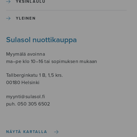
YKSINLAULU
YLEINEN
Sulasol nuottikauppa
Myymälä avoinna
ma–pe klo 10–16 tai sopimuksen mukaan
Tallberginkatu 1 B, 1,5 krs.
00180 Helsinki
myynti@sulasol.fi
puh. 050 305 6502
NÄYTÄ KARTALLA