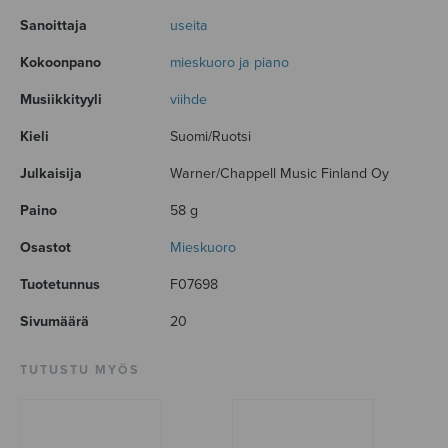
Sanoittaja
useita
Kokoonpano
mieskuoro ja piano
Musiikkityyli
viihde
Kieli
Suomi/Ruotsi
Julkaisija
Warner/Chappell Music Finland Oy
Paino
58 g
Osastot
Mieskuoro
Tuotetunnus
F07698
Sivumäärä
20
TUTUSTU MYÖS