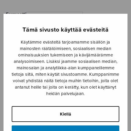
3,30€
Formaatti
Tämä sivusto käyttää evästeitä
Käytämme evästeitä tarjoamamme sisällön ja
Vanitas,
mainosten räätälöimiseen, sosiaalisen median
LISÄÄ
snare
OSTOSKORIIN
ominaisuuksien tukemiseen ja kävijämäärämme
drum
analysoimiseen. Lisäksi jaamme sosiaalisen median,
part
mainosalan ja analytiikka-alan kumppaneillemme
Tuotetunnus (SKU):
S2932/1D
määrä
tietoja siitä, miten käytät sivustoamme. Kumppanimme
voivat yhdistää näitä tietoja muihin tietoihin, joita olet
antanut heille tai joita on kerätty, kun olet käyttänyt
KUVAUS
heidän palvelujaan.
I osa Säde Bartlingin teoksesta Hora incerta.
Sävellysvuosi 2008. Kesto 5’30”
Kiellä
Charles Barbierin ja Sibelius-Akatemian