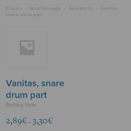
Etusivu
›
Nuottikauppa
›
Sekakuoro
›
Vanitas,
snare drum part
Vanitas, snare
drum part
Bartling Säde
Hintaluokka:
2,89
€
3,30
€
–
2,89€
-