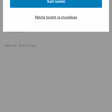
Salli kaikki
Vokaaliyhtyeen tilauksesta.
Teksti Remy Belleaun (c.1528-1577) teoksesta ODES. La
Näytä tiedot ja muokkaa
Muse Chrétienne (Paris, 1582).
Vaikeusaste ***
SELAA NUOTTIA