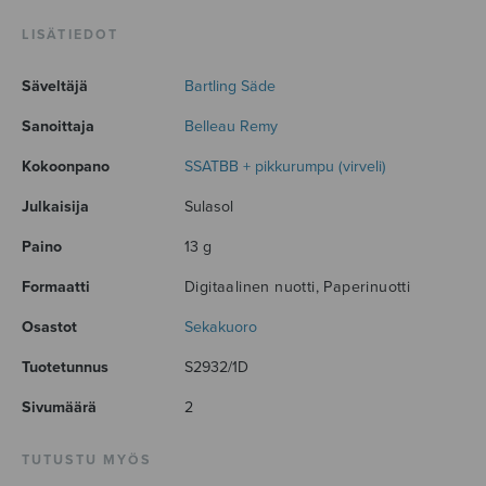
LISÄTIEDOT
Säveltäjä
Bartling Säde
Sanoittaja
Belleau Remy
Kokoonpano
SSATBB + pikkurumpu (virveli)
Julkaisija
Sulasol
Paino
13 g
Formaatti
Digitaalinen nuotti, Paperinuotti
Osastot
Sekakuoro
Tuotetunnus
S2932/1D
Sivumäärä
2
TUTUSTU MYÖS