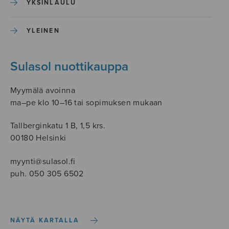
YKSINLAULU
YLEINEN
Sulasol nuottikauppa
Myymälä avoinna
ma–pe klo 10–16 tai sopimuksen mukaan
Tallberginkatu 1 B, 1,5 krs.
00180 Helsinki
myynti@sulasol.fi
puh. 050 305 6502
NÄYTÄ KARTALLA