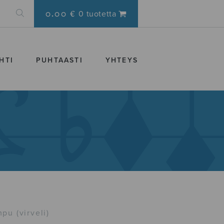
0.00 €
0 tuotetta
HTI
PUHTAASTI
YHTEYS
u (virveli)