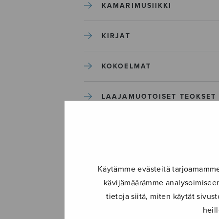
KAMARIMUSIIKKI
KIRJAT
KOKOELMAT
LAAJAMUOTOISET TEOKSET
LASTENMUSIIKKI
MIESKUORO
Käytämme evästeitä tarjoamamme s
kävijämäärämme analysoimiseen.
MUUT
tietoja siitä, miten käytät siv
heil
NÄYTTÄMÖTEOKSET