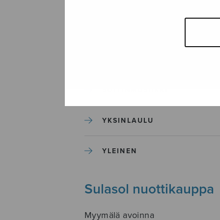
SEKAKUORO
SOITINKOULUT JA OPPAAT
SOITINMUSIIKKI
YKSINLAULU
YLEINEN
Sulasol nuottikauppa
Myymälä avoinna