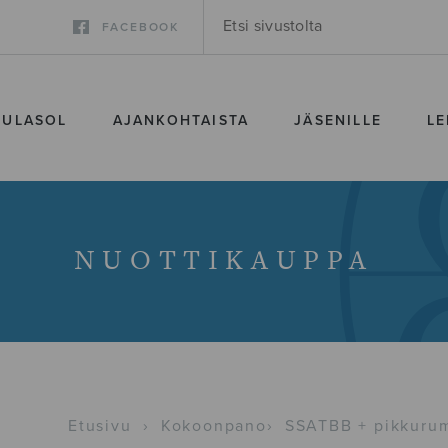
FACEBOOK
SULASOL
AJANKOHTAISTA
JÄSENILLE
LE
NUOTTIKAUPPA
Etusivu
›
Kokoonpano
›
SSATBB + pikkurump