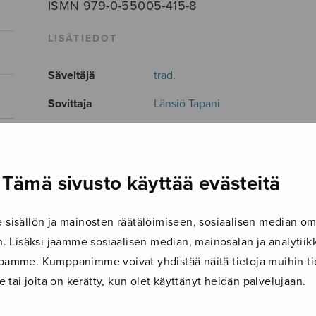
ISMN 979-0-55005-415-8
LISÄTIEDOT
Säveltäjä
trad.
Sovittaja
Länsiö Tapani
Kokoonpano
SATB
Musiikkityyli
Virsisovitus
Tämä sivusto käyttää evästeitä
Kieli
vocalise
Julkaisija
Sulasol
isällön ja mainosten räätälöimiseen, sosiaalisen median om
 Lisäksi jaamme sosiaalisen median, mainosalan ja analyti
Paino
7 g
ustoamme. Kumppanimme voivat yhdistää näitä tietoja muihin tie
Osastot
Sekakuoro
le tai joita on kerätty, kun olet käyttänyt heidän palvelujaan.
Tuotetunnus
S0708B