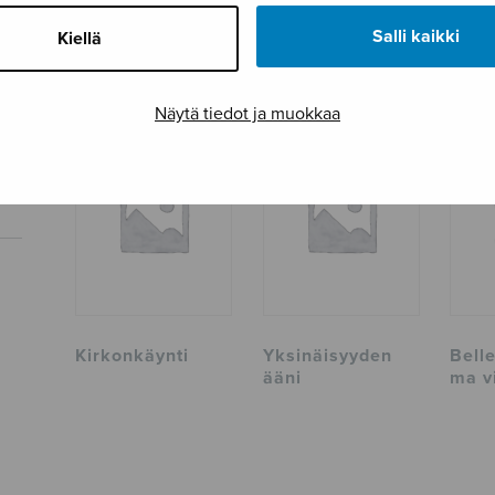
Sivumäärä
1
Salli kaikki
Kiellä
TUTUSTU MYÖS
Näytä tiedot ja muokkaa
Kirkonkäynti
Yksinäisyyden
Belle
ääni
ma v