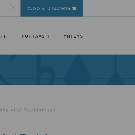
0.00 €
0 tuotetta
HTI
PUHTAASTI
YHTEYS
nha virsi Taalainmaan