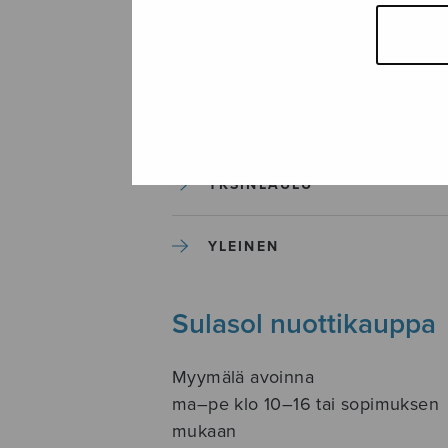
SOITINKOULUT JA OPPAAT
SOITINMUSIIKKI
YKSINLAULU
YLEINEN
Sulasol nuottikauppa
Myymälä avoinna
ma–pe klo 10–16 tai sopimuksen
mukaan