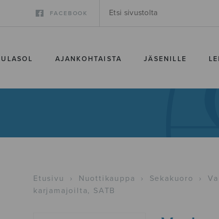
FACEBOOK
SULASOL
AJANKOHTAISTA
JÄSENILLE
LE
Etusivu
›
Nuottikauppa
›
Sekakuoro
›
Va
karjamajoilta, SATB