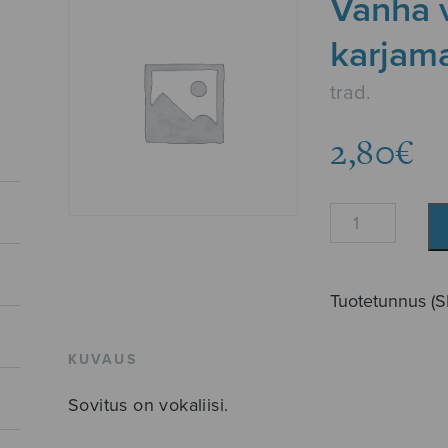
Vanha v
karjama
trad.
2,80
€
Vanha
virsi
Taalainmaan
karjamajoilta,
Tuotetunnus (
SATB
määrä
KUVAUS
Sovitus on vokaliisi.