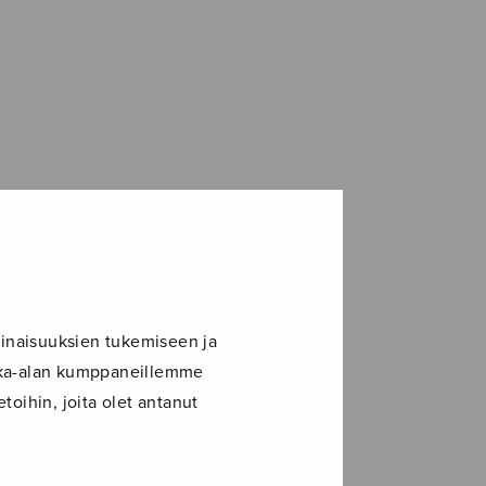
inaisuuksien tukemiseen ja
ikka-alan kumppaneillemme
toihin, joita olet antanut