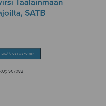
irsi Taalainmaan
joilta, SATB
LISÄÄ OSTOSKORIIN
SKU):
S0708B