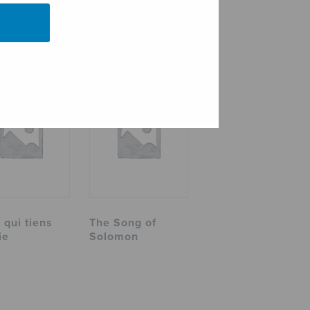
 qui tiens
The Song of
ie
Solomon