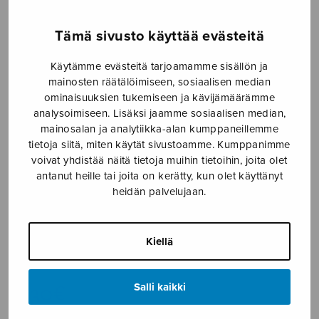
Etusivu
›
Nuottikauppa
›
Sekakuoro
›
Vaan
Tämä sivusto käyttää evästeitä
kautta aikojen
Käytämme evästeitä tarjoamamme sisällön ja
mainosten räätälöimiseen, sosiaalisen median
ominaisuuksien tukemiseen ja kävijämäärämme
analysoimiseen. Lisäksi jaamme sosiaalisen median,
mainosalan ja analytiikka-alan kumppaneillemme
tietoja siitä, miten käytät sivustoamme. Kumppanimme
voivat yhdistää näitä tietoja muihin tietoihin, joita olet
antanut heille tai joita on kerätty, kun olet käyttänyt
heidän palvelujaan.
Vaan kautta
aikojen
Kiellä
Komulainen Juhani
4,30
€
Salli kaikki