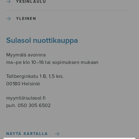
YKSINLAULU
YLEINEN
Sulasol nuottikauppa
Myymälä avoinna
ma–pe klo 10–16 tai sopimuksen mukaan
Tallberginkatu 1 B, 1,5 krs.
00180 Helsinki
myynti@sulasol.fi
puh. 050 305 6502
NÄYTÄ KARTALLA