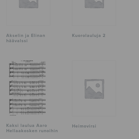
Akselin ja Elinan
Kuorolauluja 2
häävalssi
Kaksi laulua Aaro
Heimovirsi
Hellaakosken runoihin