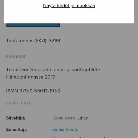
Näytä tiedot ja muokkaa
Vaan
kautta
aikojen
LISÄÄ OSTOSKORIIN
määrä
Tuotetunnus (SKU):
S2191
KUVAUS
Tilausteos Sulasolin laulu- ja soittojuhlille
Hämeenlinnassa 2017.
ISMN 979-0-55013-191-0
LISÄTIEDOT
Säveltäjä
Komulainen Juhani
Sanoittaja
Sarkia Kaarlo