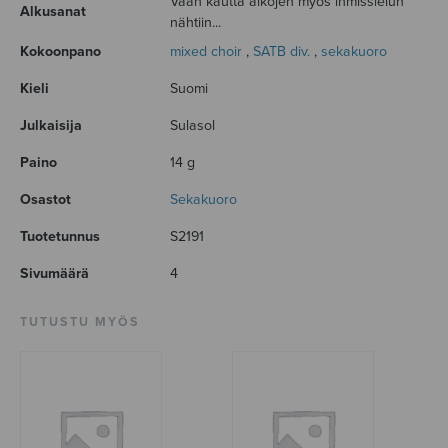
Vaan kautta aikojen myös ihmissielun
Alkusanat
nähtiin...
Kokoonpano
mixed choir
,
SATB div.
,
sekakuoro
Kieli
Suomi
Julkaisija
Sulasol
Paino
14 g
Osastot
Sekakuoro
Tuotetunnus
S2191
Sivumäärä
4
TUTUSTU MYÖS