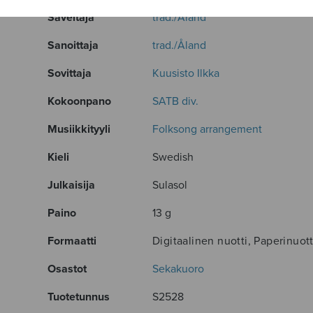
Säveltäjä
trad./Åland
Sanoittaja
trad./Åland
Sovittaja
Kuusisto Ilkka
Kokoonpano
SATB div.
Musiikkityyli
Folksong arrangement
Kieli
Swedish
Julkaisija
Sulasol
Paino
13 g
Formaatti
Digitaalinen nuotti, Paperinuott
Osastot
Sekakuoro
Tuotetunnus
S2528