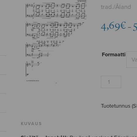
trad./Åland
4,69
€
–
Formaatti
Två
åländska
folkvisor
määrä
Tuotetunnus (
KUVAUS