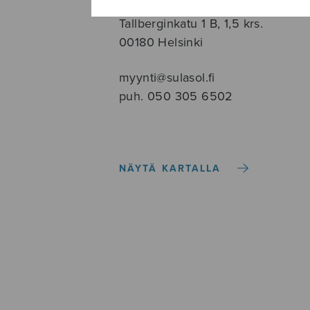
Tallberginkatu 1 B, 1,5 krs.
00180 Helsinki
myynti@sulasol.fi
puh. 050 305 6502
NÄYTÄ KARTALLA