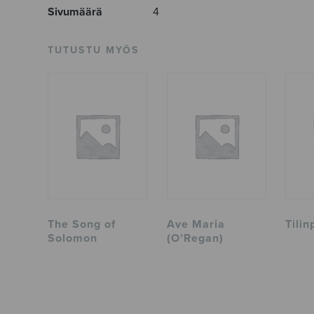
Sivumäärä
4
TUTUSTU MYÖS
The Song of
Ave Maria
Tili
Solomon
(O’Regan)