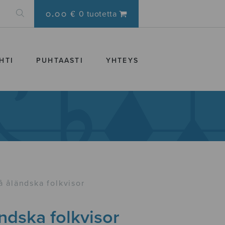
0.00 €
0 tuotetta
HTI
PUHTAASTI
YHTEYS
å åländska folkvisor
ndska folkvisor