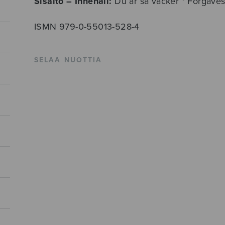
Sisältö – Innehåll:
Du är så vacker * Förgäves
ISMN 979-0-55013-528-4
SELAA NUOTTIA