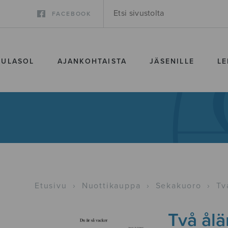
FACEBOOK
SULASOL
AJANKOHTAISTA
JÄSENILLE
LE
Etusivu
›
Nuottikauppa
›
Sekakuoro
›
Tv
Två ålä