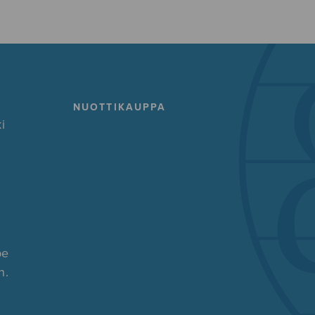
NUOTTIKAUPPA
i
pe
n.