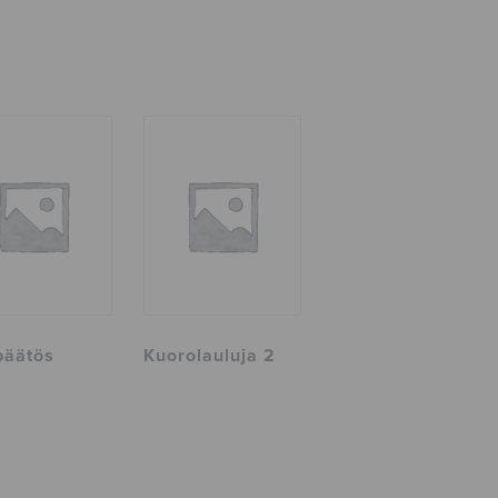
npäätös
Kuorolauluja 2