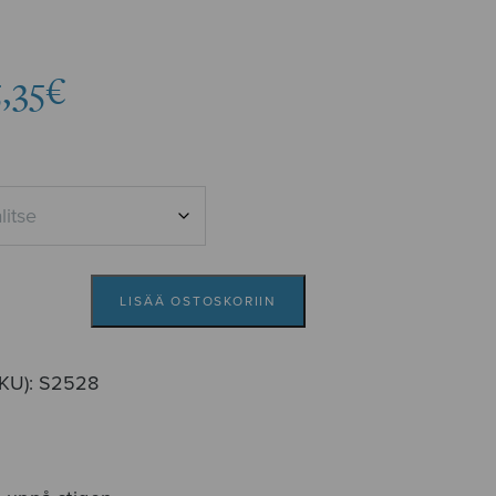
Hintaluokka:
5,35
€
4,69€
-
5,35€
LISÄÄ OSTOSKORIIN
SKU):
S2528