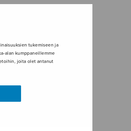
inaisuuksien tukemiseen ja
ikka-alan kumppaneillemme
toihin, joita olet antanut