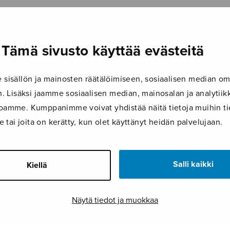
Tämä sivusto käyttää evästeitä
isällön ja mainosten räätälöimiseen, sosiaalisen median om
 Lisäksi jaamme sosiaalisen median, mainosalan ja analyti
ustoamme. Kumppanimme voivat yhdistää näitä tietoja muihin tie
le tai joita on kerätty, kun olet käyttänyt heidän palvelujaan.
Salli kaikki
Kiellä
Näytä tiedot ja muokkaa
LISÄTIEDOT