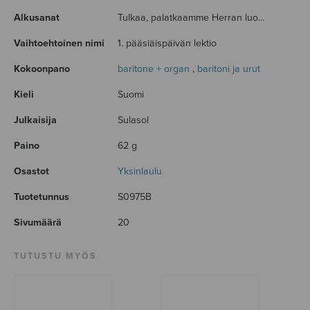
Alkusanat
Tulkaa, palatkaamme Herran luo...
Vaihtoehtoinen nimi
1. pääsiäispäivän lektio
Kokoonpano
baritone + organ
,
baritoni ja urut
Kieli
Suomi
Julkaisija
Sulasol
Paino
62 g
Osastot
Yksinlaulu
Tuotetunnus
S0975B
Sivumäärä
20
TUTUSTU MYÖS