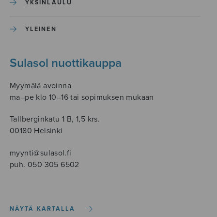
YKSINLAULU
YLEINEN
Sulasol nuottikauppa
Myymälä avoinna
ma–pe klo 10–16 tai sopimuksen mukaan
Tallberginkatu 1 B, 1,5 krs.
00180 Helsinki
myynti@sulasol.fi
puh. 050 305 6502
NÄYTÄ KARTALLA