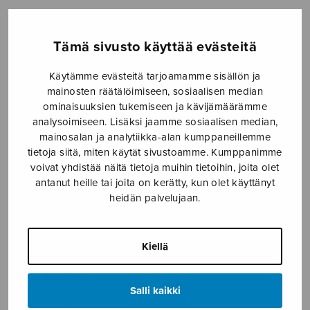
Etusivu
›
Nuottikauppa
›
Yksinlaulu
›
Tulkaa,
palatkaamme, bar + org
Tämä sivusto käyttää evästeitä
Käytämme evästeitä tarjoamamme sisällön ja
mainosten räätälöimiseen, sosiaalisen median
ominaisuuksien tukemiseen ja kävijämäärämme
analysoimiseen. Lisäksi jaamme sosiaalisen median,
mainosalan ja analytiikka-alan kumppaneillemme
tietoja siitä, miten käytät sivustoamme. Kumppanimme
voivat yhdistää näitä tietoja muihin tietoihin, joita olet
antanut heille tai joita on kerätty, kun olet käyttänyt
Tulkaa,
heidän palvelujaan.
palatkaamme,
bar + org
Kiellä
Linjama Jyrki
Salli kaikki