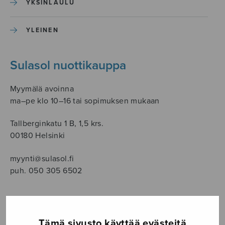
YKSINLAULU
YLEINEN
Sulasol nuottikauppa
Myymälä avoinna
ma–pe klo 10–16 tai sopimuksen mukaan
Tallberginkatu 1 B, 1,5 krs.
00180 Helsinki
myynti@sulasol.fi
puh. 050 305 6502
NÄYTÄ KARTALLA
Tämä sivusto käyttää evästeitä