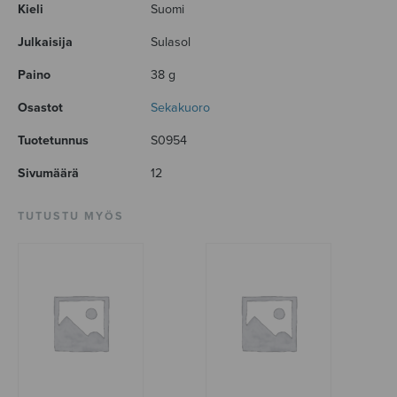
Kieli
Suomi
Julkaisija
Sulasol
Paino
38 g
Osastot
Sekakuoro
Tuotetunnus
S0954
Sivumäärä
12
TUTUSTU MYÖS