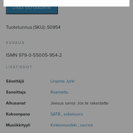
henki
määrä
LISÄÄ OSTOSKORIIN
Tuotetunnus (SKU):
S0954
KUVAUS
ISMN 979-0-55005-954-2
LISÄTIEDOT
Säveltäjä
Linjama Jyrki
Sanoittaja
Raamattu
Alkusanat
Jeesus sanoi: Jos te rakastatte
Kokoonpano
SATB
,
sekakuoro
Musiikkityyli
Kirkkomusiikki
,
sacred