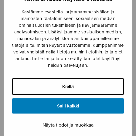
Etusivu
›
Nuottikauppa
›
Sekakuoro
›
Totuuden
Käytämme evästeitä tarjoamamme sisällön ja
henki
mainosten räätälöimiseen, sosiaalisen median
ominaisuuksien tukemiseen ja kävijämäärämme
analysoimiseen. Lisäksi jaamme sosiaalisen median,
mainosalan ja analytiikka-alan kumppaneillemme
tietoja siitä, miten käytät sivustoamme. Kumppanimme
voivat yhdistää näitä tietoja muihin tietoihin, joita olet
antanut heille tai joita on kerätty, kun olet käyttänyt
heidän palvelujaan.
Totuuden henki
Kiellä
Linjama Jyrki
Salli kaikki
6,40
€
Näytä tiedot ja muokkaa
Totuuden