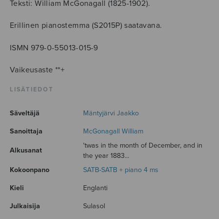
Teksti: William McGonagall (1825-1902).
Erillinen pianostemma (S2015P) saatavana.
ISMN 979-0-55013-015-9
Vaikeusaste **+
LISÄTIEDOT
Säveltäjä
Mäntyjärvi Jaakko
Sanoittaja
McGonagall William
'twas in the month of December, and in
Alkusanat
the year 1883...
Kokoonpano
SATB-SATB + piano 4 ms
Kieli
Englanti
Julkaisija
Sulasol