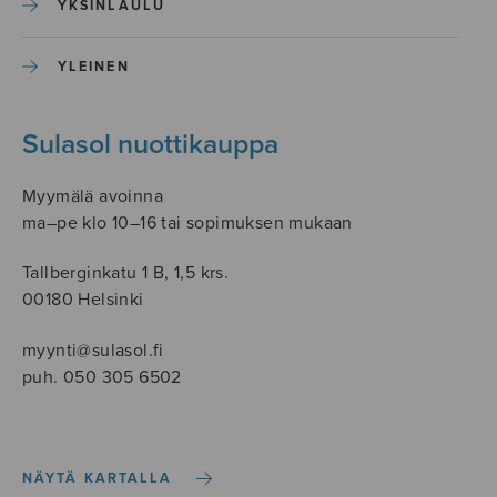
YKSINLAULU
YLEINEN
Sulasol nuottikauppa
Myymälä avoinna
ma–pe klo 10–16 tai sopimuksen mukaan
Tallberginkatu 1 B, 1,5 krs.
00180 Helsinki
myynti@sulasol.fi
puh. 050 305 6502
NÄYTÄ KARTALLA