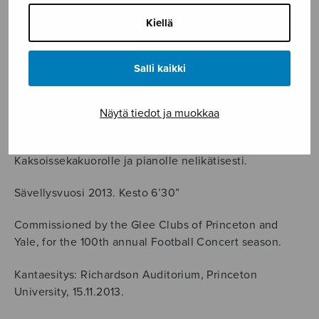
The
Kiellä
Famous
Tay
LISÄÄ OSTOSKORIIN
Whale
Salli kaikki
määrä
Tuotetunnus (SKU):
S2015
Näytä tiedot ja muokkaa
KUVAUS
Kaksoissekakuorolle ja pianolle nelikätisesti.
Sävellysvuosi 2013. Kesto 6’30”
Commissioned by the Glee Clubs of Princeton and
Yale, for the 100th annual Football Concert season.
Kantaesitys: Richardson Auditorium, Princeton
University, 15.11.2013.