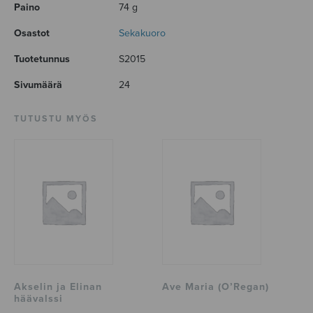
Paino
74 g
Osastot
Sekakuoro
Tuotetunnus
S2015
Sivumäärä
24
TUTUSTU MYÖS
Akselin ja Elinan
Ave Maria (O’Regan)
häävalssi