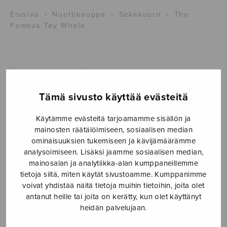
Etusivu
›
Nuottikauppa
›
Sekakuoro
›
The
Famous Tay Whale
Tämä sivusto käyttää evästeitä
Käytämme evästeitä tarjoamamme sisällön ja
mainosten räätälöimiseen, sosiaalisen median
The Famous Tay
ominaisuuksien tukemiseen ja kävijämäärämme
analysoimiseen. Lisäksi jaamme sosiaalisen median,
Whale
mainosalan ja analytiikka-alan kumppaneillemme
tietoja siitä, miten käytät sivustoamme. Kumppanimme
Mäntyjärvi Jaakko
voivat yhdistää näitä tietoja muihin tietoihin, joita olet
antanut heille tai joita on kerätty, kun olet käyttänyt
8,00
€
heidän palvelujaan.