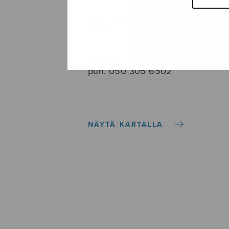
Tallberginkatu 1 B, 1,5 krs.
00180 Helsinki
myynti@sulasol.fi
puh. 050 305 6502
NÄYTÄ KARTALLA