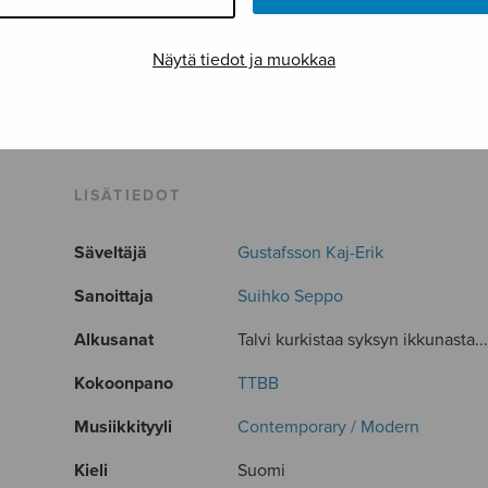
Näytä tiedot ja muokkaa
LISÄTIEDOT
Säveltäjä
Gustafsson Kaj-Erik
Sanoittaja
Suihko Seppo
Alkusanat
Talvi kurkistaa syksyn ikkunasta..
Kokoonpano
TTBB
Musiikkityyli
Contemporary / Modern
Kieli
Suomi