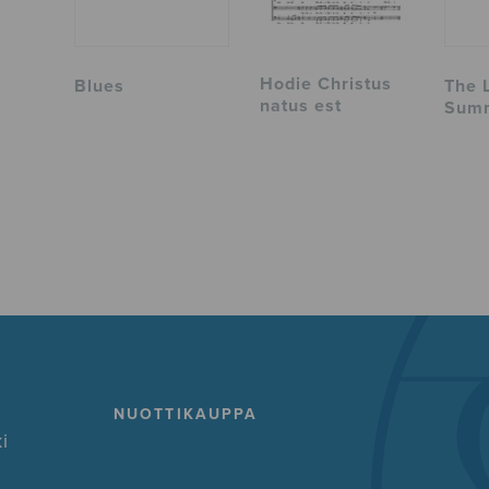
Hodie Christus
Blues
The 
natus est
Sum
NUOTTIKAUPPA
i