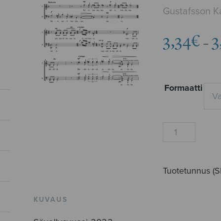
Gustafsson Ka
3,34
€
3
–
Formaatti
Tämä
hetki
määrä
Tuotetunnus (
KUVAUS