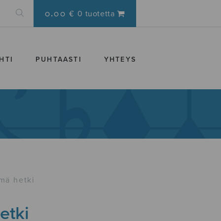
0.00 €
0 tuotetta
HTI
PUHTAASTI
YHTEYS
mä hetki
etki