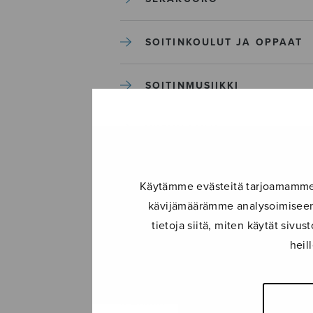
SOITINKOULUT JA OPPAAT
SOITINMUSIIKKI
YKSINLAULU
YLEINEN
Käytämme evästeitä tarjoamamme s
kävijämäärämme analysoimiseen.
Sulasol nuottikauppa
tietoja siitä, miten käytät siv
heil
Myymälä avoinna
ma–pe klo 10–16 tai sopimuksen
mukaan