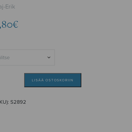
j-Erik
Hintaluokka:
,80
€
3,34€
-
3,80€
LISÄÄ OSTOSKORIIN
SKU):
S2892