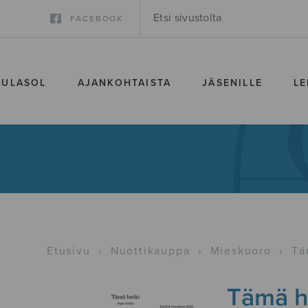
FACEBOOK
SULASOL
AJANKOHTAISTA
JÄSENILLE
LE
Etusivu
›
Nuottikauppa
›
Mieskuoro
›
Tä
Tämä h