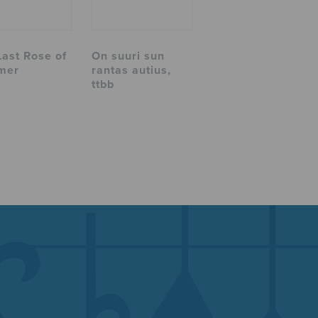
Last Rose of
On suuri sun
mer
rantas autius,
ttbb