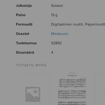
Julkaisija
Sulasol
Paino
13 g
Formaatti
Digitaalinen nuotti, Paperinuott
Osastot
Mieskuoro
Tuotetunnus
S2892
Sivumäärä
4
TUTUSTU MYÖS