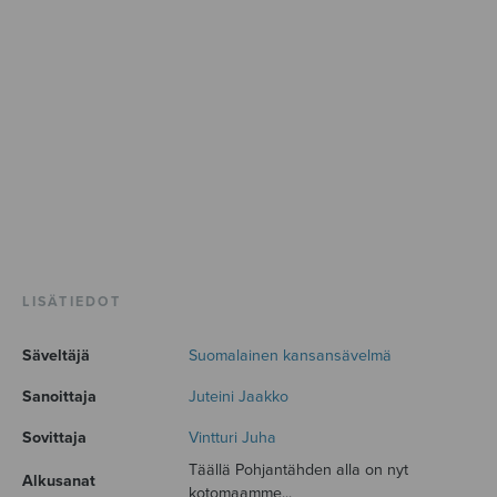
LISÄTIEDOT
Säveltäjä
Suomalainen kansansävelmä
Sanoittaja
Juteini Jaakko
Sovittaja
Vintturi Juha
Täällä Pohjantähden alla on nyt
Alkusanat
kotomaamme...