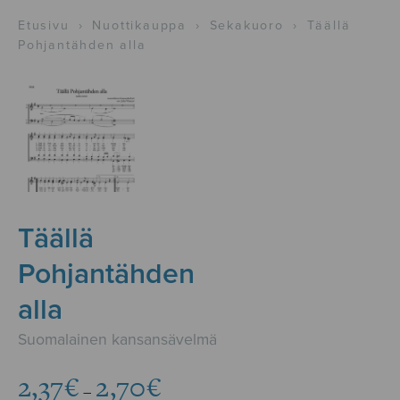
Etusivu
›
Nuottikauppa
›
Sekakuoro
›
Täällä
Pohjantähden alla
Täällä
Pohjantähden
alla
Suomalainen kansansävelmä
Hintaluokka:
2,37
€
2,70
€
–
2,37€