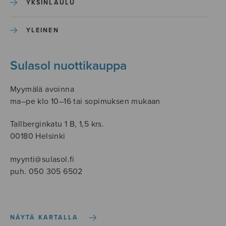
YKSINLAULU
YLEINEN
Sulasol nuottikauppa
Myymälä avoinna
ma–pe klo 10–16 tai sopimuksen mukaan
Tallberginkatu 1 B, 1,5 krs.
00180 Helsinki
myynti@sulasol.fi
puh. 050 305 6502
NÄYTÄ KARTALLA