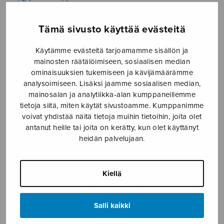
-
2,70€
Tämä sivusto käyttää evästeitä
Formaatti
Käytämme evästeitä tarjoamamme sisällön ja
mainosten räätälöimiseen, sosiaalisen median
ominaisuuksien tukemiseen ja kävijämäärämme
analysoimiseen. Lisäksi jaamme sosiaalisen median,
Täällä
mainosalan ja analytiikka-alan kumppaneillemme
LISÄÄ
Pohjantähden
OSTOSKORIIN
tietoja siitä, miten käytät sivustoamme. Kumppanimme
alla
voivat yhdistää näitä tietoja muihin tietoihin, joita olet
määrä
antanut heille tai joita on kerätty, kun olet käyttänyt
Tuotetunnus (SKU):
S0342
heidän palvelujaan.
KUVAUS
Kiellä
ISMN 979-0-55005-018-1
Salli kaikki
SELAA NUOTTIA