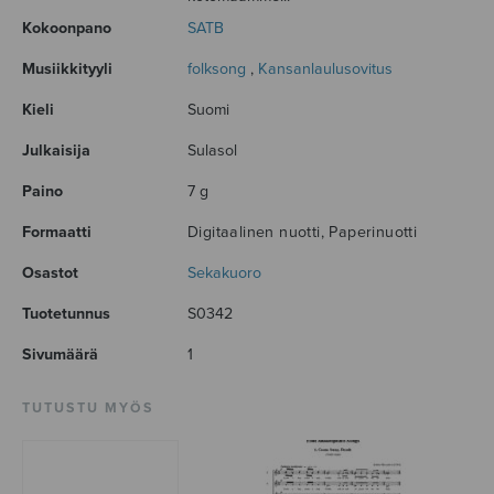
Kokoonpano
SATB
Musiikkityyli
folksong
,
Kansanlaulusovitus
Kieli
Suomi
Julkaisija
Sulasol
Paino
7 g
Formaatti
Digitaalinen nuotti, Paperinuotti
Osastot
Sekakuoro
Tuotetunnus
S0342
Sivumäärä
1
TUTUSTU MYÖS