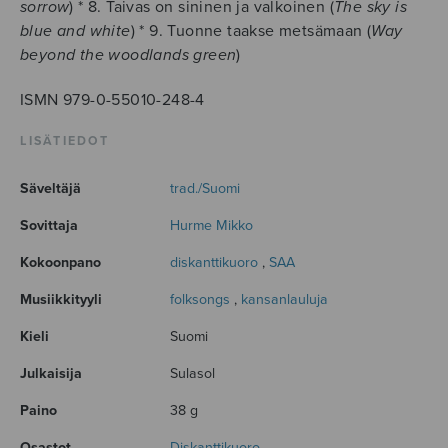
sorrow
) * 8. Taivas on sininen ja valkoinen (
The sky is
blue and white
) * 9. Tuonne taakse metsämaan (
Way
beyond the woodlands green
)
ISMN 979-0-55010-248-4
LISÄTIEDOT
Säveltäjä
trad./Suomi
Sovittaja
Hurme Mikko
Kokoonpano
diskanttikuoro
,
SAA
Musiikkityyli
folksongs
,
kansanlauluja
Kieli
Suomi
Julkaisija
Sulasol
Paino
38 g
Osastot
Diskanttikuoro