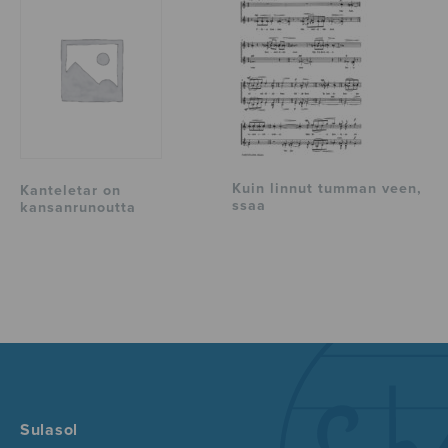
Kuin linnut tumman veen,
Kanteletar on
ssaa
kansanrunoutta
Sulasol