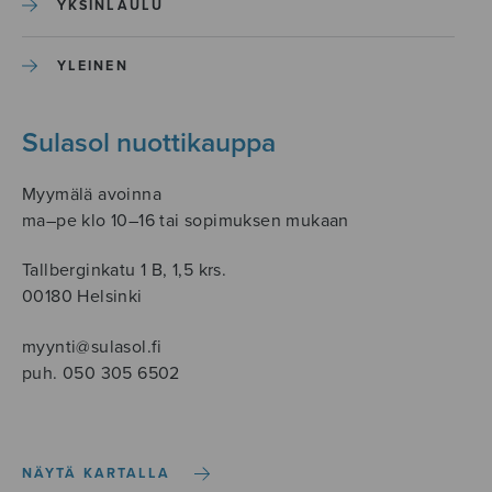
YKSINLAULU
YLEINEN
Sulasol nuottikauppa
Myymälä avoinna
ma–pe klo 10–16 tai sopimuksen mukaan
Tallberginkatu 1 B, 1,5 krs.
00180 Helsinki
myynti@sulasol.fi
puh. 050 305 6502
NÄYTÄ KARTALLA