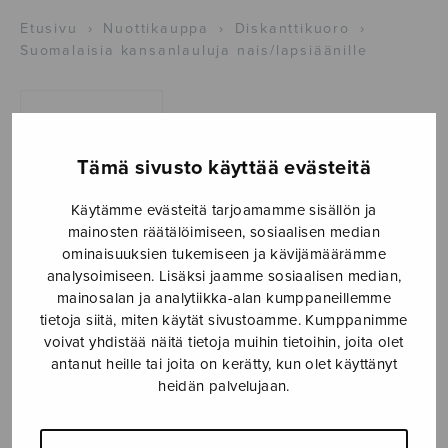
Etusivu
›
Nuottikauppa
›
Diskanttikuoro
›
Suomalaisia kansanlauluja nais/lapsiäänille
Tämä sivusto käyttää evästeitä
Käytämme evästeitä tarjoamamme sisällön ja
mainosten räätälöimiseen, sosiaalisen median
ominaisuuksien tukemiseen ja kävijämäärämme
Suomalaisia
analysoimiseen. Lisäksi jaamme sosiaalisen median,
mainosalan ja analytiikka-alan kumppaneillemme
kansanlauluja
tietoja siitä, miten käytät sivustoamme. Kumppanimme
voivat yhdistää näitä tietoja muihin tietoihin, joita olet
nais/lapsiäänille
antanut heille tai joita on kerätty, kun olet käyttänyt
heidän palvelujaan.
trad./Suomi