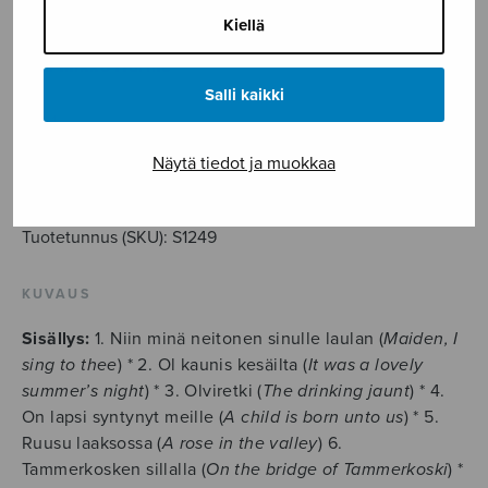
6,50
€
Kiellä
sov. Mikko Hurme
Salli kaikki
Suomalaisia
kansanlauluja
Näytä tiedot ja muokkaa
miesäänille
LISÄÄ OSTOSKORIIN
määrä
Tuotetunnus (SKU):
S1249
KUVAUS
Sisällys:
1. Niin minä neitonen sinulle laulan (
Maiden, I
sing to thee
) * 2. Ol kaunis kesäilta (
It was a lovely
summer’s night
) * 3. Olviretki (
The drinking jaunt
) * 4.
On lapsi syntynyt meille (
A child is born unto us
) * 5.
Ruusu laaksossa (
A rose in the valley
) 6.
Tammerkosken sillalla (
On the bridge of Tammerkoski
) *