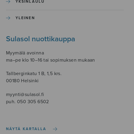
YKSINLAULU
YLEINEN
Sulasol nuottikauppa
Myymälä avoinna
ma–pe klo 10–16 tai sopimuksen mukaan
Tallberginkatu 1 B, 1,5 krs.
00180 Helsinki
myynti@sulasol.fi
puh. 050 305 6502
NÄYTÄ KARTALLA