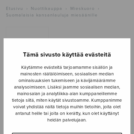
Etusivu
›
Nuottikauppa
›
Mieskuoro
›
Suomalaisia kansanlauluja miesäänille
Tämä sivusto käyttää evästeitä
Käytämme evästeitä tarjoamamme sisällön ja
mainosten räätälöimiseen, sosiaalisen median
ominaisuuksien tukemiseen ja kävijämäärämme
Suomalaisia
analysoimiseen. Lisäksi jaamme sosiaalisen median,
mainosalan ja analytiikka-alan kumppaneillemme
kansanlauluja
tietoja siitä, miten käytät sivustoamme. Kumppanimme
miesäänille
voivat yhdistää näitä tietoja muihin tietoihin, joita olet
antanut heille tai joita on kerätty, kun olet käyttänyt
trad. Finnish
heidän palvelujaan.