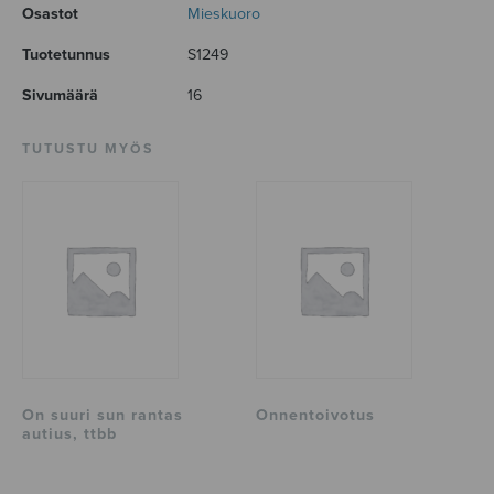
Osastot
Mieskuoro
Tuotetunnus
S1249
Sivumäärä
16
TUTUSTU MYÖS
On suuri sun rantas
Onnentoivotus
autius, ttbb