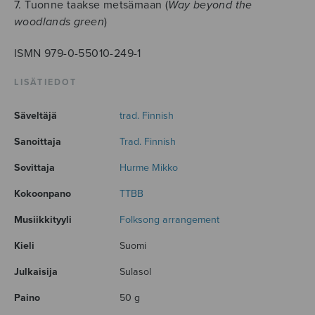
7. Tuonne taakse metsämaan (
Way beyond the
woodlands green
)
ISMN 979-0-55010-249-1
LISÄTIEDOT
Säveltäjä
trad. Finnish
Sanoittaja
Trad. Finnish
Sovittaja
Hurme Mikko
Kokoonpano
TTBB
Musiikkityyli
Folksong arrangement
Kieli
Suomi
Julkaisija
Sulasol
Paino
50 g