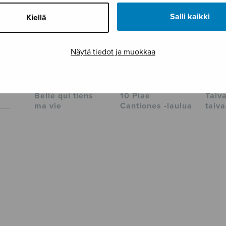
Salli kaikki
Kiellä
Näytä tiedot ja muokkaa
Belle qui tiens
10 Piae
Taiv
ma vie
Cantiones -laulua
taiv