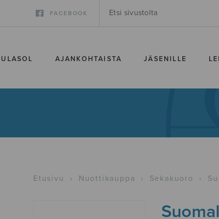
FACEBOOK
SULASOL
AJANKOHTAISTA
JÄSENILLE
LE
Etusivu
›
Nuottikauppa
›
Sekakuoro
›
Su
Suomal