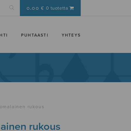
0.00 €
0 tuotetta
HTI
PUHTAASTI
YHTEYS
omalainen rukous
ainen rukous