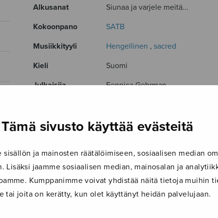
Alkusanat
Siunaa ja varjele meitä...
Kokoonpano
SATB
Musiikkityyli
Hengellinen
,
sacred
Kieli
Suomi
Julkaisija
Fennica Gehrman
Paino
6 g
Tämä sivusto käyttää evästeitä
Osastot
Sekakuoro
Tuotetunnus
W11870
isällön ja mainosten räätälöimiseen, sosiaalisen median om
Sivumäärä
1
 Lisäksi jaamme sosiaalisen median, mainosalan ja analyti
ustoamme. Kumppanimme voivat yhdistää näitä tietoja muihin tie
TUTUSTU MYÖS
le tai joita on kerätty, kun olet käyttänyt heidän palvelujaan.