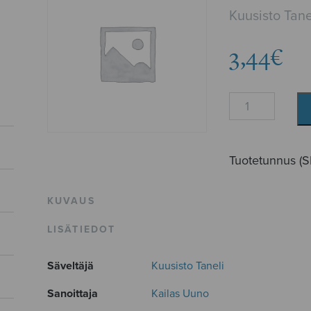
Kuusisto Tane
3,44
€
Suomalainen
rukous
määrä
Tuotetunnus (
KUVAUS
LISÄTIEDOT
Säveltäjä
Kuusisto Taneli
Sanoittaja
Kailas Uuno