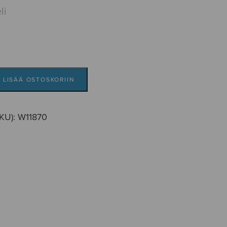
li
LISÄÄ OSTOSKORIIN
SKU):
W11870