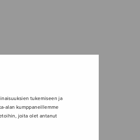
inaisuuksien tukemiseen ja
ikka-alan kumppaneillemme
toihin, joita olet antanut