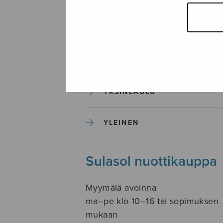
SOITINKOULUT JA OPPAAT
SOITINMUSIIKKI
YKSINLAULU
YLEINEN
Sulasol nuottikauppa
Myymälä avoinna
ma–pe klo 10–16 tai sopimuksen
mukaan