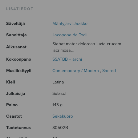
LISÄTIEDOT
Säveltäjä
Mäntyjärvi Jaakko
Sanoittaja
Jacopone da Todi
Stabat mater dolorosa iuxta crucem
Alkusanat
lacrimosa...
Kokoonpano
SSATBB + archi
Musiikkityyli
Contemporary / Modern
,
Sacred
Kieli
Latina
Julkaisija
Sulasol
Paino
143 g
Osastot
Sekakuoro
Tuotetunnus
S0502B