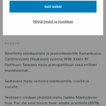
Stabat
Salli kaikki
mater,
partituuri
LISÄÄ OSTOSKORIIN
Näytä tiedot ja muokkaa
määrä
Tuotetunnus (SKU):
S0502B
KUVAUS
Sävelletty sekakuorolle ja jousiorkesterille Kamarikuoro
Cantinovumin tilauksesta vuonna 1998. Kesto 10′.
Partituuri. Saavana myös pianopartituuri sekä erilliset
jousistemmat.
Saatavana myös versiona sekakuorolle, uruille ja
viululle.
Teokseen voidaan yhdistää myös Jaakko Mäntyjärven
teos ’Fac me vere tecum flere’ altolle ja sellolle (S579).