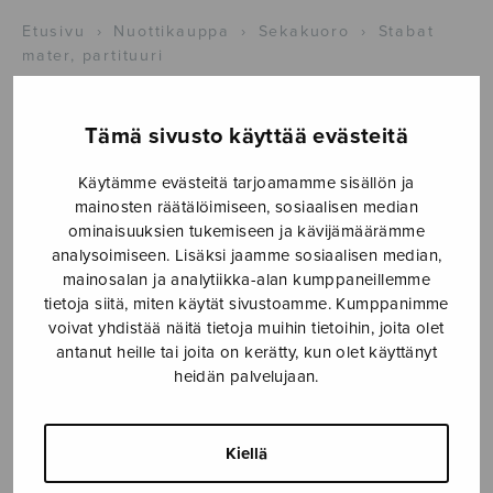
Etusivu
›
Nuottikauppa
›
Sekakuoro
›
Stabat
mater, partituuri
Tämä sivusto käyttää evästeitä
Käytämme evästeitä tarjoamamme sisällön ja
mainosten räätälöimiseen, sosiaalisen median
ominaisuuksien tukemiseen ja kävijämäärämme
analysoimiseen. Lisäksi jaamme sosiaalisen median,
mainosalan ja analytiikka-alan kumppaneillemme
Stabat mater,
tietoja siitä, miten käytät sivustoamme. Kumppanimme
voivat yhdistää näitä tietoja muihin tietoihin, joita olet
partituuri
antanut heille tai joita on kerätty, kun olet käyttänyt
heidän palvelujaan.
Mäntyjärvi Jaakko
25,00
€
Kiellä