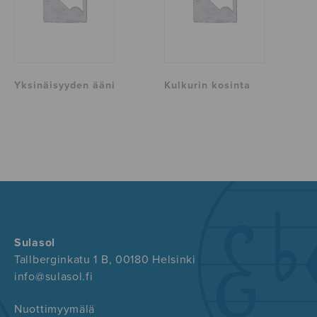
Yksinäisyyden ääni
Kulkurin kosinta
Sulasol
Tallberginkatu 1 B, 00180 Helsinki
info@sulasol.fi
Nuottimyymälä