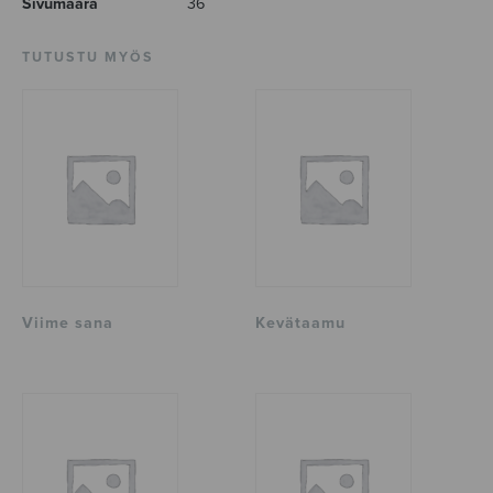
Sivumäärä
36
TUTUSTU MYÖS
Viime sana
Kevätaamu