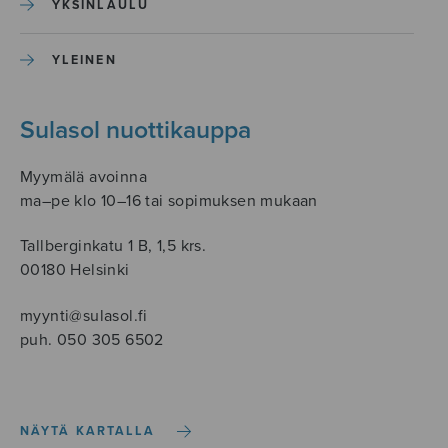
YKSINLAULU
YLEINEN
Sulasol nuottikauppa
Myymälä avoinna
ma–pe klo 10–16 tai sopimuksen mukaan
Tallberginkatu 1 B, 1,5 krs.
00180 Helsinki
myynti@sulasol.fi
puh. 050 305 6502
NÄYTÄ KARTALLA