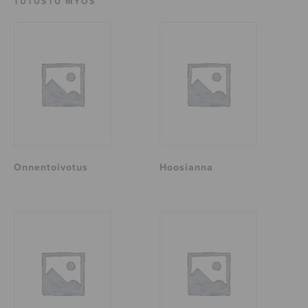
TUTUSTU MYÖS
Onnentoivotus
Hoosianna