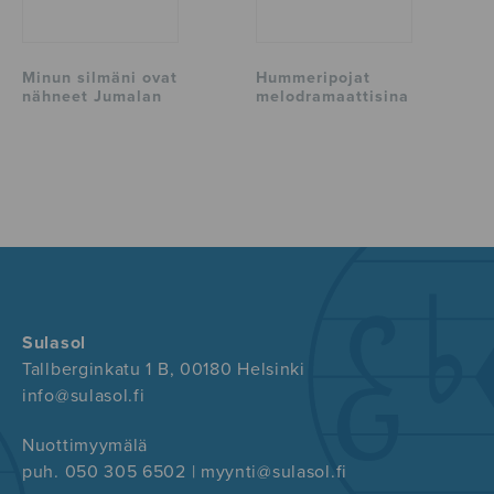
Minun silmäni ovat
Hummeripojat
nähneet Jumalan
melodramaattisina
Sulasol
Tallberginkatu 1 B, 00180 Helsinki
info@sulasol.fi
Nuottimyymälä
puh. 050 305 6502 | myynti@sulasol.fi