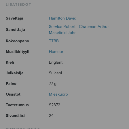
LISÄTIEDOT
Säveltäjä
Hamilton David
Service Robert - Chapman Arthur -
Sanoittaja
Masefield John
Kokoonpano
TTBB
Musiikkityyli
Humour
Kieli
Englanti
Julkaisija
Sulasol
Paino
77 g
Osastot
Mieskuoro
Tuotetunnus
S2372
Sivumäärä
24