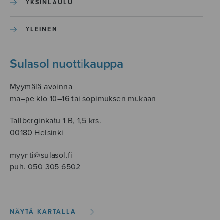
YKSINLAULU
YLEINEN
Sulasol nuottikauppa
Myymälä avoinna
ma–pe klo 10–16 tai sopimuksen mukaan
Tallberginkatu 1 B, 1,5 krs.
00180 Helsinki
myynti@sulasol.fi
puh. 050 305 6502
NÄYTÄ KARTALLA