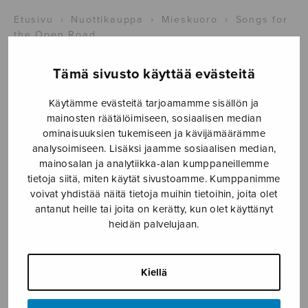
Etusivu
›
Nuottikauppa
›
Mieskuoro
›
Songs for
the Open Road
Tämä sivusto käyttää evästeitä
Käytämme evästeitä tarjoamamme sisällön ja
mainosten räätälöimiseen, sosiaalisen median
ominaisuuksien tukemiseen ja kävijämäärämme
analysoimiseen. Lisäksi jaamme sosiaalisen median,
mainosalan ja analytiikka-alan kumppaneillemme
tietoja siitä, miten käytät sivustoamme. Kumppanimme
voivat yhdistää näitä tietoja muihin tietoihin, joita olet
antanut heille tai joita on kerätty, kun olet käyttänyt
heidän palvelujaan.
Songs for the
Open Road
Kiellä
Hamilton David