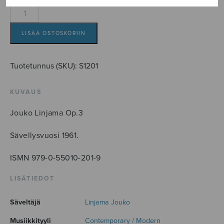
Sonatina
supra
B-
LISÄÄ OSTOSKORIIN
A-
C-
Tuotetunnus (SKU):
S1201
H
määrä
KUVAUS
Jouko Linjama Op.3
Sävellysvuosi 1961.
ISMN 979-0-55010-201-9
LISÄTIEDOT
Säveltäjä
Linjama Jouko
Musiikkityyli
Contemporary / Modern