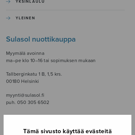
YKSINLAULU
YLEINEN
Sulasol nuottikauppa
Myymälä avoinna
ma–pe klo 10–16 tai sopimuksen mukaan
Tallberginkatu 1 B, 1,5 krs.
00180 Helsinki
myynti@sulasol.fi
puh. 050 305 6502
Tämä sivusto käyttää evästeitä
NÄYTÄ KARTALLA