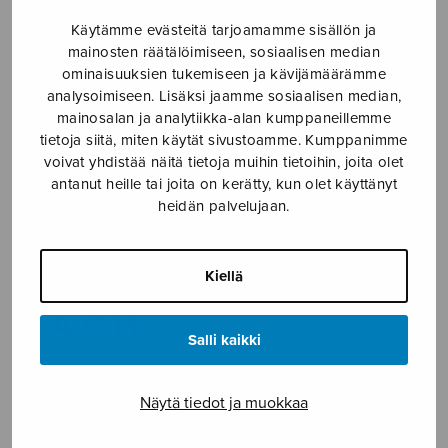
Etusivu
›
Nuottikauppa
›
Soitinmusiikki
›
Käytämme evästeitä tarjoamamme sisällön ja
Sonatina supra B-A-C-H
mainosten räätälöimiseen, sosiaalisen median
ominaisuuksien tukemiseen ja kävijämäärämme
analysoimiseen. Lisäksi jaamme sosiaalisen median,
mainosalan ja analytiikka-alan kumppaneillemme
tietoja siitä, miten käytät sivustoamme. Kumppanimme
voivat yhdistää näitä tietoja muihin tietoihin, joita olet
antanut heille tai joita on kerätty, kun olet käyttänyt
heidän palvelujaan.
Sonatina supra
Kiellä
B-A-C-H
Salli kaikki
Linjama Jouko
8,60
€
Näytä tiedot ja muokkaa