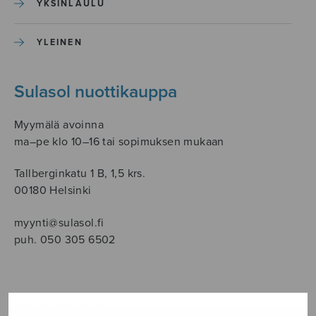
YKSINLAULU
YLEINEN
Sulasol nuottikauppa
Myymälä avoinna
ma–pe klo 10–16 tai sopimuksen mukaan
Tallberginkatu 1 B, 1,5 krs.
00180 Helsinki
myynti@sulasol.fi
puh. 050 305 6502
NÄYTÄ KARTALLA