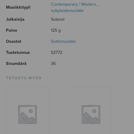
Contemporary / Modern
,
Musiikkityyli
nykytaidemusiikki
Julkaisija
Sulasol
Paino
125 g
Osastot
Soitinmusiikki
Tuotetunnus
S2772
Sivumäärä
36
TUTUSTU MYÖS