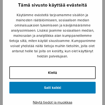
Tämä sivusto käyttää evästeitä
Etusivu
›
Nuottikauppa
›
Soitinmusiikki
›
Sonata
for organ
Käytämme evästeitä tarjoamamme sisällön ja
mainosten räätälöimiseen, sosiaalisen median
ominaisuuksien tukemiseen ja kävijämäärämme
analysoimiseen. Lisäksi jaamme sosiaalisen median,
mainosalan ja analytiikka-alan kumppaneillemme
tietoja siitä, miten käytät sivustoamme. Kumppanimme
voivat yhdistää näitä tietoja muihin tietoihin, joita olet
antanut heille tai joita on kerätty, kun olet käyttänyt
heidän palvelujaan.
Sonata for organ
Kiellä
Ahmas Harri
25,00
€
Salli kaikki
Sonata
Näytä tiedot ja muokkaa