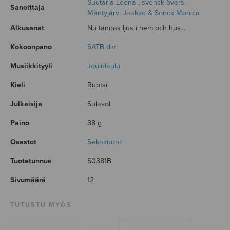
Suutarla Leena
,
svensk övers.
Sanoittaja
Mäntyjärvi Jaakko & Sonck Monica
Alkusanat
Nu tändas ljus i hem och hus...
Kokoonpano
SATB div.
Musiikkityyli
Joululaulu
Kieli
Ruotsi
Julkaisija
Sulasol
Paino
38 g
Osastot
Sekakuoro
Tuotetunnus
S0381B
Sivumäärä
12
TUTUSTU MYÖS