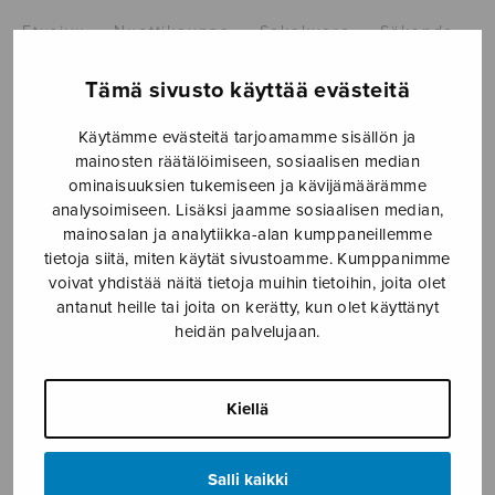
Etusivu
›
Nuottikauppa
›
Sekakuoro
›
Sökande
vandrar jag uppå vår jord, SATB
Tämä sivusto käyttää evästeitä
Käytämme evästeitä tarjoamamme sisällön ja
mainosten räätälöimiseen, sosiaalisen median
ominaisuuksien tukemiseen ja kävijämäärämme
analysoimiseen. Lisäksi jaamme sosiaalisen median,
mainosalan ja analytiikka-alan kumppaneillemme
tietoja siitä, miten käytät sivustoamme. Kumppanimme
voivat yhdistää näitä tietoja muihin tietoihin, joita olet
Sökande vandrar
antanut heille tai joita on kerätty, kun olet käyttänyt
heidän palvelujaan.
jag uppå vår
jord, SATB
Kiellä
Mäntyjärvi Jaakko
Salli kaikki