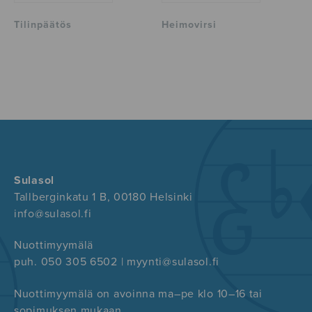
Tilinpäätös
Heimovirsi
Sulasol
Tallberginkatu 1 B, 00180 Helsinki
info@sulasol.fi
Nuottimyymälä
puh. 050 305 6502 | myynti@sulasol.fi
Nuottimyymälä on avoinna ma–pe klo 10–16 tai
sopimuksen mukaan.