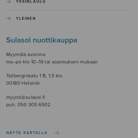
YKSINLAULU
YLEINEN
Sulasol nuottikauppa
Myymälä avoinna
ma–pe klo 10–16 tai sopimuksen mukaan
Tallberginkatu 1 B, 1,5 krs.
00180 Helsinki
myynti@sulasol.fi
puh. 050 305 6502
NÄYTÄ KARTALLA