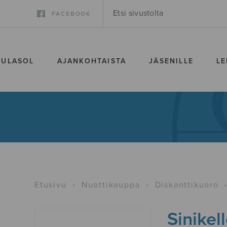
FACEBOOK
SULASOL
AJANKOHTAISTA
JÄSENILLE
LE
Etusivu
›
Nuottikauppa
›
Diskanttikuoro
Sinikel