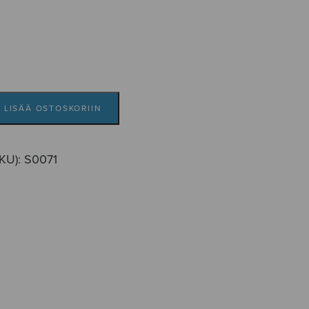
LISÄÄ OSTOSKORIIN
SKU):
S0071