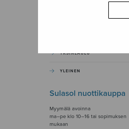
SOITINKOULUT JA OPPAAT
SOITINMUSIIKKI
YKSINLAULU
YLEINEN
Sulasol nuottikauppa
Myymälä avoinna
ma–pe klo 10–16 tai sopimuksen
mukaan