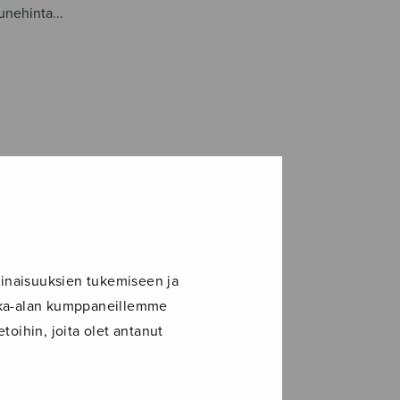
aunehinta...
inaisuuksien tukemiseen ja
ikka-alan kumppaneillemme
toihin, joita olet antanut