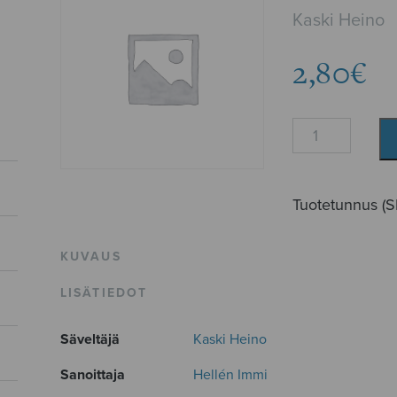
Kaski Heino
2,80
€
Sinikello
määrä
Tuotetunnus (
KUVAUS
LISÄTIEDOT
Säveltäjä
Kaski Heino
Sanoittaja
Hellén Immi