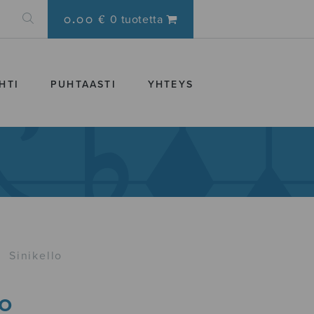
0.00 €
0 tuotetta
HTI
PUHTAASTI
YHTEYS
›
Sinikello
lo