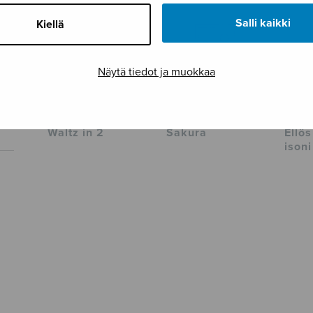
Salli kaikki
Kiellä
Näytä tiedot ja muokkaa
Waltz in 2
Sakura
Ellös
isoni