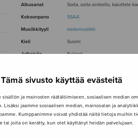
Alkusanat
Soita, soita sinikello, kaiuttele k
Kokoonpano
SSAA
Musiikkityyli
taidemusiikki
Kieli
Suomi
Julkaisija
Sulasol
Paino
3 g
Tämä sivusto käyttää evästeitä
Osastot
Diskanttikuoro
Tuotetunnus
S0071
isällön ja mainosten räätälöimiseen, sosiaalisen median om
Sivumäärä
1
 Lisäksi jaamme sosiaalisen median, mainosalan ja analyti
ustoamme. Kumppanimme voivat yhdistää näitä tietoja muihin tie
TUTUSTU MYÖS
le tai joita on kerätty, kun olet käyttänyt heidän palvelujaan.