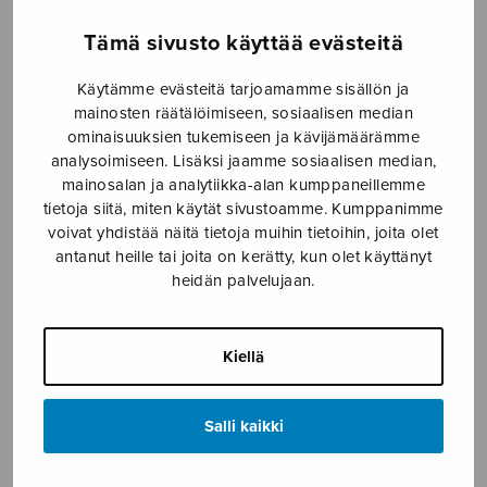
Etusivu
›
Nuottikauppa
›
Yksinlaulu
›
Serenade
Tämä sivusto käyttää evästeitä
(to You)
Käytämme evästeitä tarjoamamme sisällön ja
mainosten räätälöimiseen, sosiaalisen median
ominaisuuksien tukemiseen ja kävijämäärämme
analysoimiseen. Lisäksi jaamme sosiaalisen median,
mainosalan ja analytiikka-alan kumppaneillemme
tietoja siitä, miten käytät sivustoamme. Kumppanimme
voivat yhdistää näitä tietoja muihin tietoihin, joita olet
antanut heille tai joita on kerätty, kun olet käyttänyt
heidän palvelujaan.
Serenade (to
You)
Kiellä
Kilpinen Yrjö
Salli kaikki
5,35
€