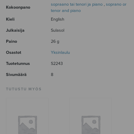
sopraano tai tenori ja piano
,
soprano or
Kokoonpano
tenor and piano
Kieli
English
Julkaisija
Sulasol
Paino
26 g
Osastot
Yksinlaulu
Tuotetunnus
S2243
Sivumäärä
8
TUTUSTU MYÖS