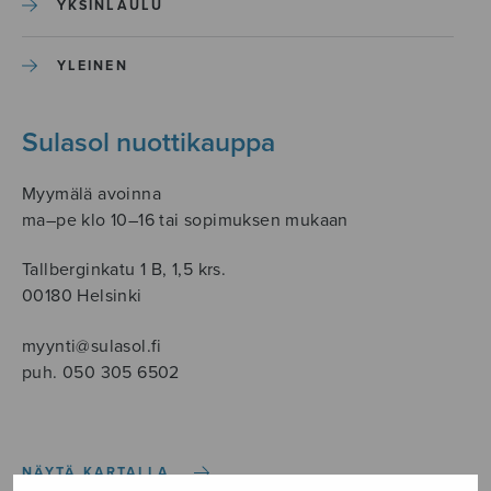
YKSINLAULU
YLEINEN
Sulasol nuottikauppa
Myymälä avoinna
ma–pe klo 10–16 tai sopimuksen mukaan
Tallberginkatu 1 B, 1,5 krs.
00180 Helsinki
myynti@sulasol.fi
puh. 050 305 6502
NÄYTÄ KARTALLA