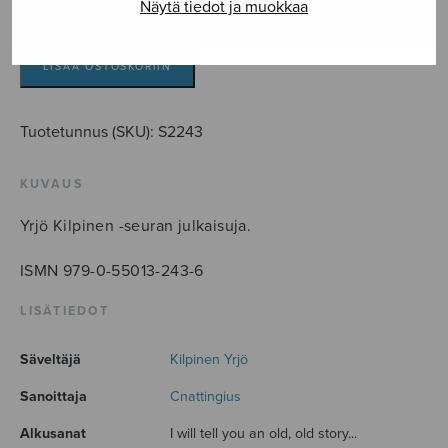
Näytä tiedot ja muokkaa
Serenade
(to
You)
LISÄÄ OSTOSKORIIN
määrä
Tuotetunnus (SKU):
S2243
KUVAUS
Yrjö Kilpinen -seuran julkaisuja.
ISMN 979-0-55013-243-6
LISÄTIEDOT
Säveltäjä
Kilpinen Yrjö
Sanoittaja
Cnattingius
Alkusanat
I will tell you an old, old story...