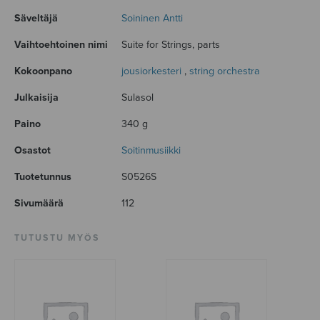
Säveltäjä
Soininen Antti
Vaihtoehtoinen nimi
Suite for Strings, parts
Kokoonpano
jousiorkesteri
,
string orchestra
Julkaisija
Sulasol
Paino
340 g
Osastot
Soitinmusiikki
Tuotetunnus
S0526S
Sivumäärä
112
TUTUSTU MYÖS