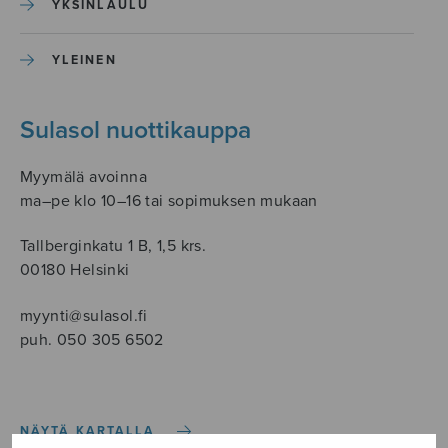
YKSINLAULU
YLEINEN
Sulasol nuottikauppa
Myymälä avoinna
ma–pe klo 10–16 tai sopimuksen mukaan
Tallberginkatu 1 B, 1,5 krs.
00180 Helsinki
myynti@sulasol.fi
puh. 050 305 6502
NÄYTÄ KARTALLA