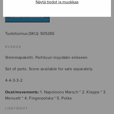
Näytä tiedot ja muokkaa
Sarja
jousille,
parts
LISÄÄ OSTOSKORIIN
määrä
Tuotetunnus (SKU):
S0526S
KUVAUS
Stemmapaketti. Partituuri myydään erikseen.
Set of parts. Score available for sale separately.
4-4-3-3-2
Osat/movements:
1. Napoleons Marsch * 2. Klappa * 3.
Menuett * 4. Fingerpolska * 5. Polka
LISÄTIEDOT