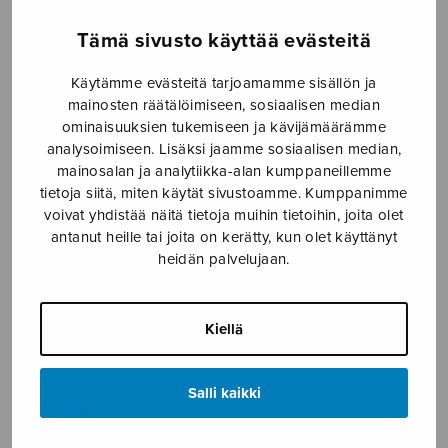
Etusivu
›
Nuottikauppa
›
Soitinmusiikki
›
Sarja
Tämä sivusto käyttää evästeitä
jousille, parts
Käytämme evästeitä tarjoamamme sisällön ja
mainosten räätälöimiseen, sosiaalisen median
ominaisuuksien tukemiseen ja kävijämäärämme
analysoimiseen. Lisäksi jaamme sosiaalisen median,
mainosalan ja analytiikka-alan kumppaneillemme
tietoja siitä, miten käytät sivustoamme. Kumppanimme
voivat yhdistää näitä tietoja muihin tietoihin, joita olet
antanut heille tai joita on kerätty, kun olet käyttänyt
heidän palvelujaan.
Sarja jousille,
parts
Kiellä
Soininen Antti
Salli kaikki
44,31
€