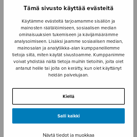
Tämä sivusto käyttää evästeitä
Etusivu
›
Nuottikauppa
›
Mieskuoro
›
Romanssi
Käytämme evästeitä tarjoamamme sisällön ja
mainosten räätälöimiseen, sosiaalisen median
ominaisuuksien tukemiseen ja kävijämäärämme
analysoimiseen. Lisäksi jaamme sosiaalisen median,
mainosalan ja analytiikka-alan kumppaneillemme
tietoja siitä, miten käytät sivustoamme. Kumppanimme
voivat yhdistää näitä tietoja muihin tietoihin, joita olet
antanut heille tai joita on kerätty, kun olet käyttänyt
heidän palvelujaan.
Romanssi
Fougstedt Nils-Eric
Kiellä
2,80
€
Salli kaikki
HUOM! Tuote loppuunmyyty!
Näytä tiedot ja muokkaa