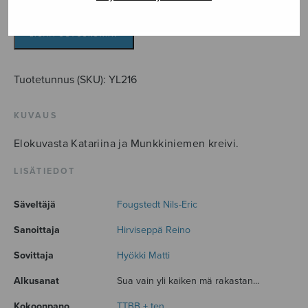
Romanssi
määrä
LISÄÄ OSTOSKORIIN
Tuotetunnus (SKU):
YL216
KUVAUS
Elokuvasta Katariina ja Munkkiniemen kreivi.
LISÄTIEDOT
Säveltäjä
Fougstedt Nils-Eric
Sanoittaja
Hirviseppä Reino
Sovittaja
Hyökki Matti
Alkusanat
Sua vain yli kaiken mä rakastan...
Kokoonpano
TTBB + ten.