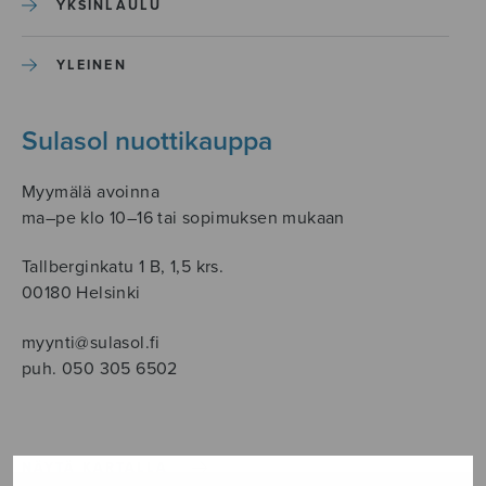
YKSINLAULU
YLEINEN
Sulasol nuottikauppa
Myymälä avoinna
ma–pe klo 10–16 tai sopimuksen mukaan
Tallberginkatu 1 B, 1,5 krs.
00180 Helsinki
myynti@sulasol.fi
puh. 050 305 6502
NÄYTÄ KARTALLA