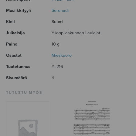
Musiikkityyli
Serenadi
Kieli
Suomi
Julkaisija
Ylioppilaskunnan Laulajat
Paino
10 g
Osastot
Mieskuoro
Tuotetunnus
YL216
Sivumäärä
4
TUTUSTU MYÖS