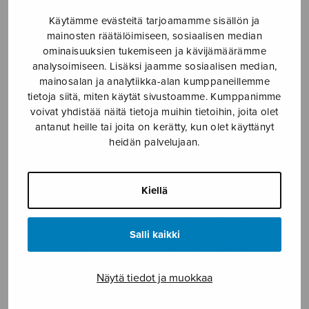
Käytämme evästeitä tarjoamamme sisällön ja
NÄYTÄ KARTALLA
mainosten räätälöimiseen, sosiaalisen median
ominaisuuksien tukemiseen ja kävijämäärämme
Etusivu
›
Musiikkityyli
›
Serenadi
analysoimiseen. Lisäksi jaamme sosiaalisen median,
mainosalan ja analytiikka-alan kumppaneillemme
tietoja siitä, miten käytät sivustoamme. Kumppanimme
voivat yhdistää näitä tietoja muihin tietoihin, joita olet
antanut heille tai joita on kerätty, kun olet käyttänyt
SERENADI
heidän palvelujaan.
Kiellä
Salli kaikki
Näytä tiedot ja muokkaa