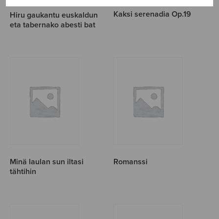
Kaksi serenadia Op.19
Hiru gaukantu euskaldun
eta tabernako abesti bat
Minä laulan sun iltasi
Romanssi
tähtihin