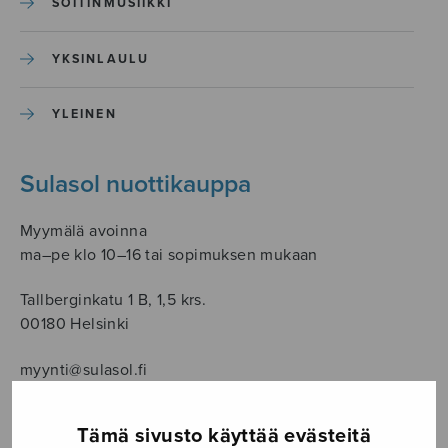
SOITINMUSIIKKI
YKSINLAULU
YLEINEN
Sulasol nuottikauppa
Myymälä avoinna
ma–pe klo 10–16 tai sopimuksen mukaan
Tallberginkatu 1 B, 1,5 krs.
00180 Helsinki
myynti@sulasol.fi
puh. 050 305 6502
Tämä sivusto käyttää evästeitä