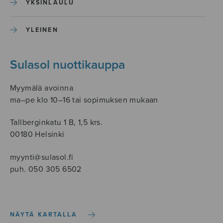
YKSINLAULU
YLEINEN
Sulasol nuottikauppa
Myymälä avoinna
ma–pe klo 10–16 tai sopimuksen mukaan
Tallberginkatu 1 B, 1,5 krs.
00180 Helsinki
myynti@sulasol.fi
puh. 050 305 6502
NÄYTÄ KARTALLA