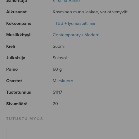
Sanoittaja
Kirstinä Väinö
Alkusanat
Kosminen muna laskee, varjot venyvät...
Kokoonpano
TTBB + lyömäsoittimia
Musiikkityyli
Contemporary / Modern
Kieli
Suomi
Julkaisija
Sulasol
Paino
60 g
Osastot
Mieskuoro
Tuotetunnus
S1117
Sivumäärä
20
TUTUSTU MYÖS