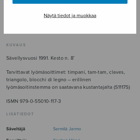
score
määrä
LISÄÄ OSTOSKORIIN
Näytä tiedot ja muokkaa
Tuotetunnus (SKU):
S1117
KUVAUS
Sävellysvuosi 1991. Kesto n. 8′
Tarvittavat lyömäsoittimet: timpani, tam-tam, claves,
triangolo, blocchi di legno – erillinen
lyömäsoitinstemma on saatavana kustantajalta (S1117S)
ISMN 979-0-55010-117-3
LISÄTIEDOT
Säveltäjä
Sermilä Jarmo