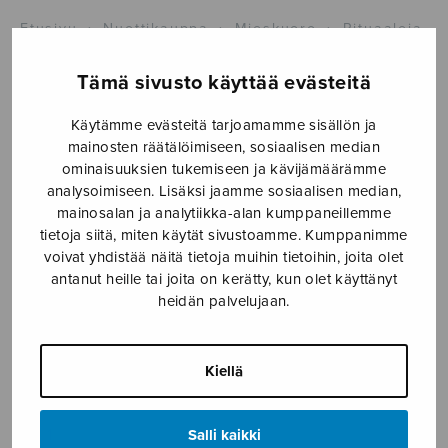
Etusivu
›
Nuottikauppa
›
Mieskuoro
›
Rituaaleja,
score
Tämä sivusto käyttää evästeitä
Käytämme evästeitä tarjoamamme sisällön ja
mainosten räätälöimiseen, sosiaalisen median
ominaisuuksien tukemiseen ja kävijämäärämme
analysoimiseen. Lisäksi jaamme sosiaalisen median,
mainosalan ja analytiikka-alan kumppaneillemme
tietoja siitä, miten käytät sivustoamme. Kumppanimme
voivat yhdistää näitä tietoja muihin tietoihin, joita olet
Rituaaleja, score
antanut heille tai joita on kerätty, kun olet käyttänyt
heidän palvelujaan.
Sermilä Jarmo
10,20
€
Kiellä
Rituaaleja,
Salli kaikki