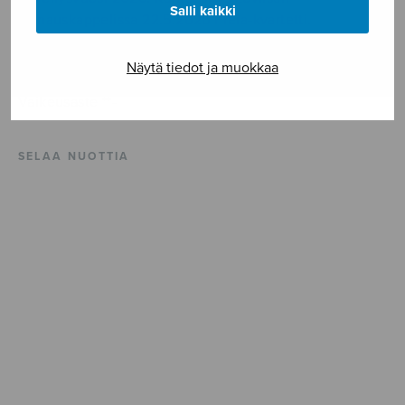
Salli kaikki
siunauskappelissa 22.5.2026 Freia-kvartetti.
ISMN 979-0-55017-218-0
Näytä tiedot ja muokkaa
Vaikeusaste **-
SELAA NUOTTIA