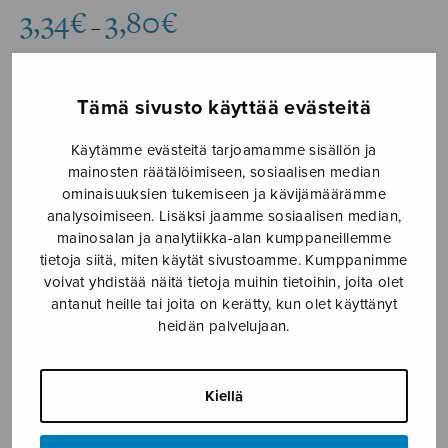
Hintaluokka:
3,34
€
3,80
€
–
3,34€
-
3,80€
Tämä sivusto käyttää evästeitä
Formaatti
Käytämme evästeitä tarjoamamme sisällön ja
mainosten räätälöimiseen, sosiaalisen median
ominaisuuksien tukemiseen ja kävijämäärämme
Requiem
analysoimiseen. Lisäksi jaamme sosiaalisen median,
LISÄÄ
(Halme)
mainosalan ja analytiikka-alan kumppaneillemme
OSTOSKORIIN
tietoja siitä, miten käytät sivustoamme. Kumppanimme
määrä
voivat yhdistää näitä tietoja muihin tietoihin, joita olet
antanut heille tai joita on kerätty, kun olet käyttänyt
Tuotetunnus (SKU):
S3218
heidän palvelujaan.
KUVAUS
Kiellä
In memoriam Juhani Ahola.
Sävellysvuosi 2026. Kantaesitys Loviisan