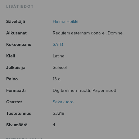
LISÄTIEDOT
Säveltäjä
Halme Heikki
Alkusanat
Requiem aeternam dona ei, Domine...
Kokoonpano
SATB
Kieli
Latina
Julkaisija
Sulasol
Paino
13 g
Formaatti
Digitaalinen nuotti, Paperinuotti
Osastot
Sekakuoro
Tuotetunnus
S3218
Sivumäärä
4