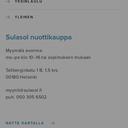
YKSINLAULU
YLEINEN
Sulasol nuottikauppa
Myymälä avoinna
ma–pe klo 10–16 tai sopimuksen mukaan
Tallberginkatu 1 B, 1,5 krs.
00180 Helsinki
myynti@sulasol.fi
puh. 050 305 6502
NÄYTÄ KARTALLA