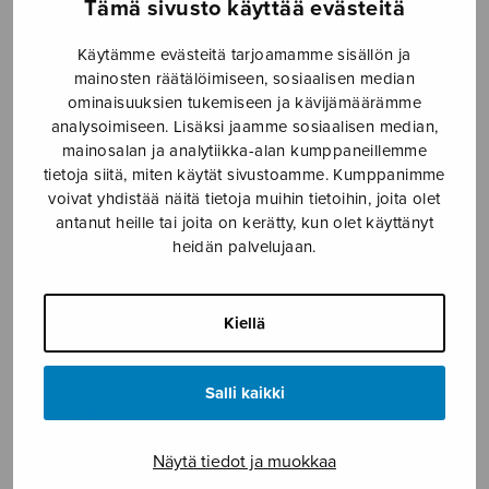
Tämä sivusto käyttää evästeitä
Etusivu
›
Nuottikauppa
›
Mieskuoro
›
Käytämme evästeitä tarjoamamme sisällön ja
Raatikkoon
mainosten räätälöimiseen, sosiaalisen median
ominaisuuksien tukemiseen ja kävijämäärämme
analysoimiseen. Lisäksi jaamme sosiaalisen median,
mainosalan ja analytiikka-alan kumppaneillemme
tietoja siitä, miten käytät sivustoamme. Kumppanimme
voivat yhdistää näitä tietoja muihin tietoihin, joita olet
antanut heille tai joita on kerätty, kun olet käyttänyt
heidän palvelujaan.
Raatikkoon
Kiellä
trad. Finnish
2,70
€
Salli kaikki
Näytä tiedot ja muokkaa
Raatikkoon