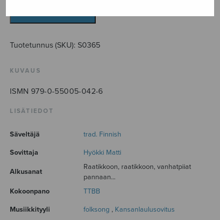
määrä
LISÄÄ OSTOSKORIIN
Tuotetunnus (SKU):
S0365
KUVAUS
ISMN 979-0-55005-042-6
LISÄTIEDOT
Säveltäjä
trad. Finnish
Sovittaja
Hyökki Matti
Raatikkoon, raatikkoon, vanhatpiiat
Alkusanat
pannaan...
Kokoonpano
TTBB
Musiikkityyli
folksong
,
Kansanlaulusovitus