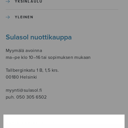
YKSINLAULU
YLEINEN
Sulasol nuottikauppa
Myymälä avoinna
ma–pe klo 10–16 tai sopimuksen mukaan
Tallberginkatu 1 B, 1,5 krs.
00180 Helsinki
myynti@sulasol.fi
puh. 050 305 6502
NÄYTÄ KARTALLA