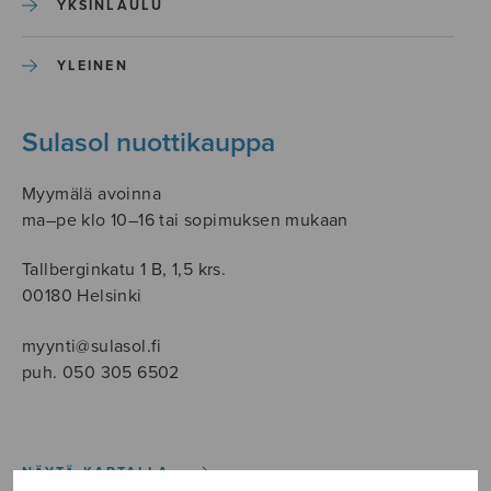
YKSINLAULU
YLEINEN
Sulasol nuottikauppa
Myymälä avoinna
ma–pe klo 10–16 tai sopimuksen mukaan
Tallberginkatu 1 B, 1,5 krs.
00180 Helsinki
myynti@sulasol.fi
puh. 050 305 6502
NÄYTÄ KARTALLA