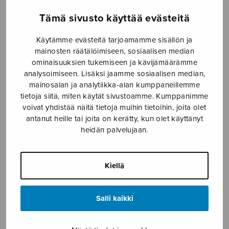
Etusivu
›
Nuottikauppa
›
Sekakuoro
›
Pyhä yö
Tämä sivusto käyttää evästeitä
(sekakuorolle)
Käytämme evästeitä tarjoamamme sisällön ja
mainosten räätälöimiseen, sosiaalisen median
ominaisuuksien tukemiseen ja kävijämäärämme
analysoimiseen. Lisäksi jaamme sosiaalisen median,
mainosalan ja analytiikka-alan kumppaneillemme
tietoja siitä, miten käytät sivustoamme. Kumppanimme
voivat yhdistää näitä tietoja muihin tietoihin, joita olet
antanut heille tai joita on kerätty, kun olet käyttänyt
heidän palvelujaan.
Pyhä yö
(sekakuorolle)
Kiellä
Sidoroff Mikko
Salli kaikki
4,30
€