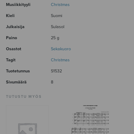
Musiikkityyli
Christmas
Kieli
Suomi
Julkaisija
Sulasol
Paino
25 g
Osastot
Sekakuoro
Tagit
Christmas
Tuotetunnus
S1532
Sivumäärä
8
TUTUSTU MYÖS