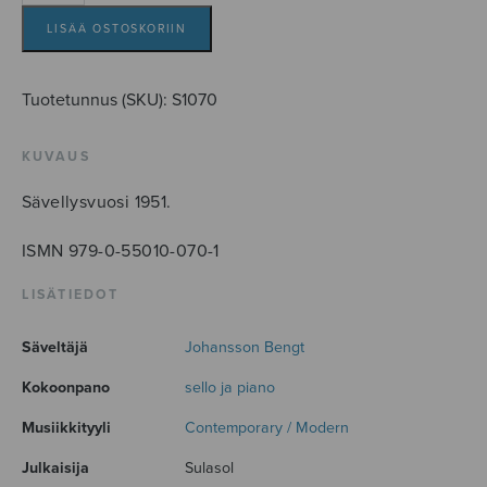
määrä
LISÄÄ OSTOSKORIIN
Tuotetunnus (SKU):
S1070
KUVAUS
Sävellysvuosi 1951.
ISMN 979-0-55010-070-1
LISÄTIEDOT
Säveltäjä
Johansson Bengt
Kokoonpano
sello ja piano
Musiikkityyli
Contemporary / Modern
Julkaisija
Sulasol