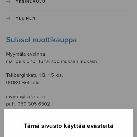
YKSINLAULU
YLEINEN
Sulasol nuottikauppa
Myymälä avoinna
ma–pe klo 10–16 tai sopimuksen mukaan
Tallberginkatu 1 B, 1,5 krs.
00180 Helsinki
myynti@sulasol.fi
puh. 050 305 6502
Tämä sivusto käyttää evästeitä
NÄYTÄ KARTALLA