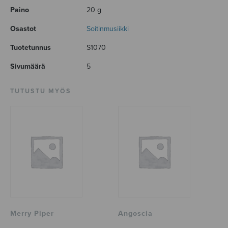
Paino
20 g
Osastot
Soitinmusiikki
Tuotetunnus
S1070
Sivumäärä
5
TUTUSTU MYÖS
Merry Piper
Angoscia