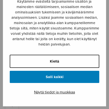
Käytämme evästeitä tarjoamamme sisällön ja
mainosten räätälöimiseen, sosiaalisen median
Etusivu
›
Nuottikauppa
›
Soitinmusiikki
›
ominaisuuksien tukemiseen ja kävijämäärämme
Preghièra
analysoimiseen. Lisäksi jaamme sosiaalisen median,
mainosalan ja analytiikka-alan kumppaneillemme
tietoja siitä, miten käytät sivustoamme. Kumppanimme
voivat yhdistää näitä tietoja muihin tietoihin, joita olet
antanut heille tai joita on kerätty, kun olet käyttänyt
heidän palvelujaan.
Kiellä
Preghièra
Salli kaikki
Johansson Bengt
5,35
€
Näytä tiedot ja muokkaa
Preghièra