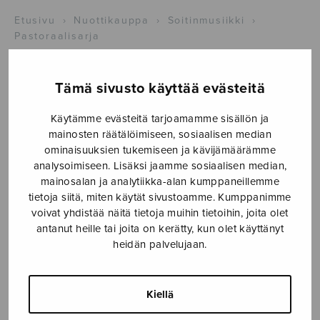
Etusivu
›
Nuottikauppa
›
Soitinmusiikki
›
Pastoraalisarja
Tämä sivusto käyttää evästeitä
Käytämme evästeitä tarjoamamme sisällön ja
mainosten räätälöimiseen, sosiaalisen median
ominaisuuksien tukemiseen ja kävijämäärämme
analysoimiseen. Lisäksi jaamme sosiaalisen median,
mainosalan ja analytiikka-alan kumppaneillemme
tietoja siitä, miten käytät sivustoamme. Kumppanimme
voivat yhdistää näitä tietoja muihin tietoihin, joita olet
antanut heille tai joita on kerätty, kun olet käyttänyt
Pastoraalisarja
heidän palvelujaan.
Länsiö Tapani
Kiellä
20,50
€