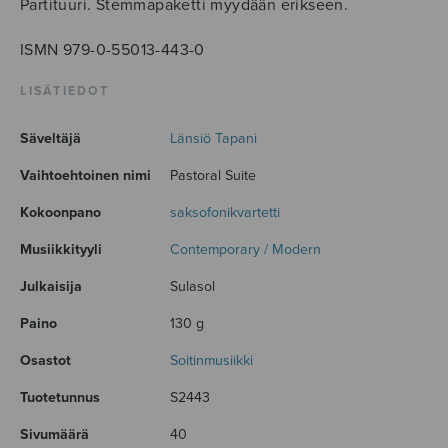
Partituuri. Stemmapaketti myydään erikseen.
ISMN 979-0-55013-443-0
LISÄTIEDOT
Säveltäjä
Länsiö Tapani
Vaihtoehtoinen nimi
Pastoral Suite
Kokoonpano
saksofonikvartetti
Musiikkityyli
Contemporary / Modern
Julkaisija
Sulasol
Paino
130 g
Osastot
Soitinmusiikki
Tuotetunnus
S2443
Sivumäärä
40