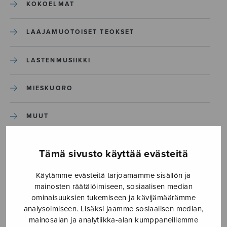
KOKOELMAT
LAAJAMUOTOISET TEOKSET
LASTENMUSIIKKI
MIESKUORO
MUUT
NÄYTTÄMÖTEOKSET
Tämä sivusto käyttää evästeitä
SEKAKUORO
Käytämme evästeitä tarjoamamme sisällön ja
mainosten räätälöimiseen, sosiaalisen median
ominaisuuksien tukemiseen ja kävijämäärämme
SOITINKOULUT JA OPPAAT
analysoimiseen. Lisäksi jaamme sosiaalisen median,
mainosalan ja analytiikka-alan kumppaneillemme