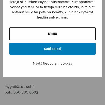
SOITINMUSIIKKI
tietoja siitä, miten käytät sivustoamme. Kumppanimme
voivat yhdistää näitä tietoja muihin tietoihin, joita olet
antanut heille tai joita on kerätty, kun olet käyttänyt
YKSINLAULU
heidän palvelujaan.
YLEINEN
Kiellä
Sulasol nuottikauppa
Salli kaikki
Myymälä avoinna
ma–pe klo 10–16 tai sopimuksen mukaan
Näytä tiedot ja muokkaa
Tallberginkatu 1 B, 1,5 krs.
00180 Helsinki
myynti@sulasol.fi
puh. 050 305 6502