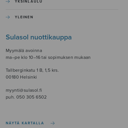
YKSINLAULU
YLEINEN
Sulasol nuottikauppa
Myymälä avoinna
ma–pe klo 10–16 tai sopimuksen mukaan
Tallberginkatu 1 B, 1,5 krs.
00180 Helsinki
myynti@sulasol.fi
puh. 050 305 6502
NÄYTÄ KARTALLA