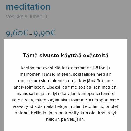
meditation
Vesikkala Juhani T.
Hintaluokka:
9,60
€
9,90
€
–
9,60€
-
9,90€
Tämä sivusto käyttää evästeitä
Formaatti
Käytämme evästeitä tarjoamamme sisällön ja
mainosten räätälöimiseen, sosiaalisen median
ominaisuuksien tukemiseen ja kävijämäärämme
analysoimiseen. Lisäksi jaamme sosiaalisen median,
O
LISÄÄ
mainosalan ja analytiikka-alan kumppaneillemme
Holy
OSTOSKORIIN
tietoja siitä, miten käytät sivustoamme. Kumppanimme
Night
voivat yhdistää näitä tietoja muihin tietoihin, joita olet
-
antanut heille tai joita on kerätty, kun olet käyttänyt
Tuotetunnus (SKU):
S3123
a
heidän palvelujaan.
meditation
KUVAUS