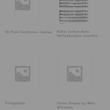
Kaksi laulua Aaro
10 Piae Cantiones -laulua
Hellaakosken runoihin
Tilinpäätös
Three Poems by Walt
Whitman