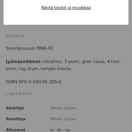
määrä
LISÄÄ OSTOSKORIIN
Näytä tiedot ja muokkaa
Tuotetunnus (SKU):
S0541
KUVAUS
Sävellysvuosi 1996-97.
Lyömäsoittimet:
vibrafoni, 3 piatti, gran cassa, 4 tom-
toms, log drum, temple blocks
ISMN 979-0-55005-295-6
LISÄTIEDOT
Säveltäjä
Vrhunc Larisa
Sanoittaja
Vrhunc Larisa
Alkusanat
m - du - nu...