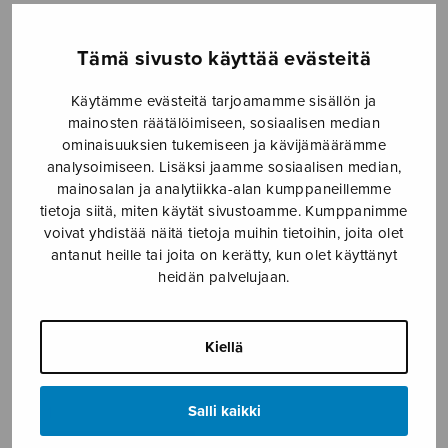
Etusivu
›
Nuottikauppa
›
Sekakuoro
›
O-A
Tämä sivusto käyttää evästeitä
Käytämme evästeitä tarjoamamme sisällön ja
mainosten räätälöimiseen, sosiaalisen median
ominaisuuksien tukemiseen ja kävijämäärämme
analysoimiseen. Lisäksi jaamme sosiaalisen median,
mainosalan ja analytiikka-alan kumppaneillemme
tietoja siitä, miten käytät sivustoamme. Kumppanimme
voivat yhdistää näitä tietoja muihin tietoihin, joita olet
O-A
antanut heille tai joita on kerätty, kun olet käyttänyt
heidän palvelujaan.
Vrhunc Larisa
9,15
€
Kiellä
O-
Salli kaikki
A