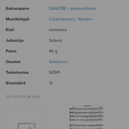
Kokoonpano
SSAATBB + lyömäsoittimia
Musiikkityyli
Contemporary / Modern
Kieli
nonsense
Julkaisija
Sulasol
Paino
40 g
Osastot
Sekakuoro
Tuotetunnus
S0541
Sivumäärä
12
TUTUSTU MYÖS