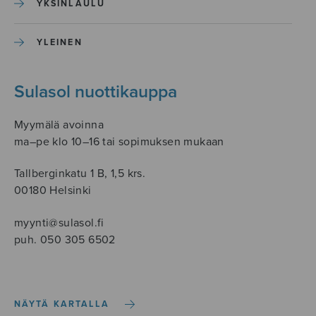
YKSINLAULU
YLEINEN
Sulasol nuottikauppa
Myymälä avoinna
ma–pe klo 10–16 tai sopimuksen mukaan
Tallberginkatu 1 B, 1,5 krs.
00180 Helsinki
myynti@sulasol.fi
puh. 050 305 6502
NÄYTÄ KARTALLA