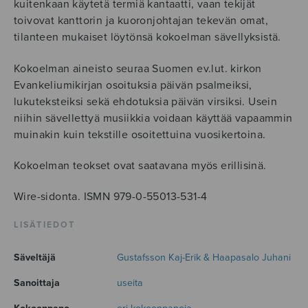
kuitenkaan käytetä termiä kantaatti, vaan tekijät
toivovat kanttorin ja kuoronjohtajan tekevän omat,
tilanteen mukaiset löytönsä kokoelman sävellyksistä.
Kokoelman aineisto seuraa Suomen ev.lut. kirkon
Evankeliumikirjan osoituksia päivän psalmeiksi,
lukuteksteiksi sekä ehdotuksia päivän virsiksi. Usein
niihin sävellettyä musiikkia voidaan käyttää vapaammin
muinakin kuin tekstille osoitettuina vuosikertoina.
Kokoelman teokset ovat saatavana myös erillisinä.
Wire-sidonta. ISMN 979-0-55013-531-4
LISÄTIEDOT
Säveltäjä
Gustafsson Kaj-Erik & Haapasalo Juhani
Sanoittaja
useita