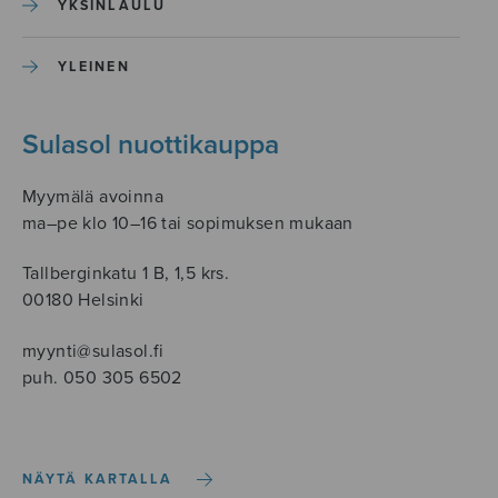
YKSINLAULU
YLEINEN
Sulasol nuottikauppa
Myymälä avoinna
ma–pe klo 10–16 tai sopimuksen mukaan
Tallberginkatu 1 B, 1,5 krs.
00180 Helsinki
myynti@sulasol.fi
puh. 050 305 6502
NÄYTÄ KARTALLA