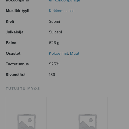
Kokoonpano
eri kokoonpanoja
Musiikkityyli
Kirkkomusiikki
Kieli
Suomi
Julkaisija
Sulasol
Paino
626 g
Osastot
Kokoelmat
,
Muut
Tuotetunnus
S2531
Sivumäärä
186
TUTUSTU MYÖS