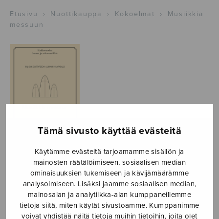
Etusivu
›
Nuottikauppa
›
Kokoelmat
›
Musiikkia
messuun
Tämä sivusto käyttää evästeitä
Käytämme evästeitä tarjoamamme sisällön ja
mainosten räätälöimiseen, sosiaalisen median
Musiikkia
ominaisuuksien tukemiseen ja kävijämäärämme
messuun
analysoimiseen. Lisäksi jaamme sosiaalisen median,
mainosalan ja analytiikka-alan kumppaneillemme
Gustafsson Kaj-Erik &
tietoja siitä, miten käytät sivustoamme. Kumppanimme
voivat yhdistää näitä tietoja muihin tietoihin, joita olet
Haapasalo Juhani