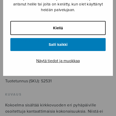
antanut heille tai joita on kerätty, kun olet käyttänyt
heidän palvelujaan.
62,50
€
Muhkea kokoelma Kirkkovuoden
Kiellä
kuoro- ja urkumusiikkia
maineikkailta tekijöiltä!
Salli kaikki
Musiikkia
messuun
Näytä tiedot ja muokkaa
määrä
LISÄÄ OSTOSKORIIN
Tuotetunnus (SKU):
S2531
KUVAUS
Kokoelma sisältää kirkkovuoden eri pyhäpäiville
osoitettuja kantaattimaisia kokonaisuuksia. Niistä ei