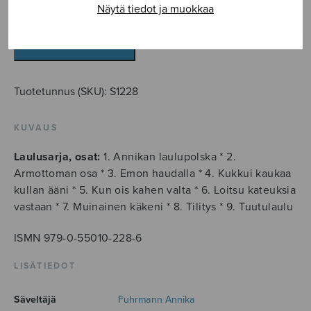
Näytä tiedot ja muokkaa
Muinainen
käkeni
määrä
LISÄÄ OSTOSKORIIN
Tuotetunnus (SKU):
S1228
KUVAUS
Laulusarja, osat:
1. Annikan laulupolska * 2.
Armottoman osa * 3. Emon haudalla * 4. Kukkui kaukaa
kullan ääni * 5. Kun ois kahen valta * 6. Loitsu kateuksia
vastaan * 7. Muinainen käkeni * 8. Tilitys * 9. Tuutulaulu
ISMN 979-0-55010-228-6
LISÄTIEDOT
Säveltäjä
Fuhrmann Annika