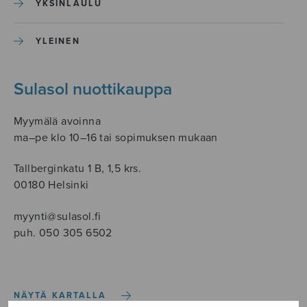
YKSINLAULU
YLEINEN
Sulasol nuottikauppa
Myymälä avoinna
ma–pe klo 10–16 tai sopimuksen mukaan
Tallberginkatu 1 B, 1,5 krs.
00180 Helsinki
myynti@sulasol.fi
puh. 050 305 6502
NÄYTÄ KARTALLA