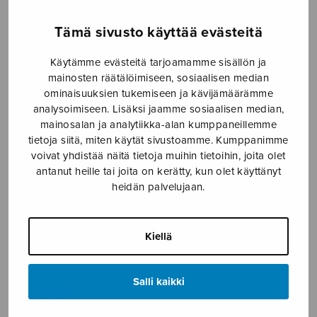
Etusivu
›
Nuottikauppa
›
Diskanttikuoro
›
Tämä sivusto käyttää evästeitä
Muinainen käkeni
Käytämme evästeitä tarjoamamme sisällön ja
mainosten räätälöimiseen, sosiaalisen median
ominaisuuksien tukemiseen ja kävijämäärämme
analysoimiseen. Lisäksi jaamme sosiaalisen median,
mainosalan ja analytiikka-alan kumppaneillemme
tietoja siitä, miten käytät sivustoamme. Kumppanimme
voivat yhdistää näitä tietoja muihin tietoihin, joita olet
antanut heille tai joita on kerätty, kun olet käyttänyt
heidän palvelujaan.
Muinainen
käkeni
Kiellä
Fuhrmann Annika
Salli kaikki
10,20
€