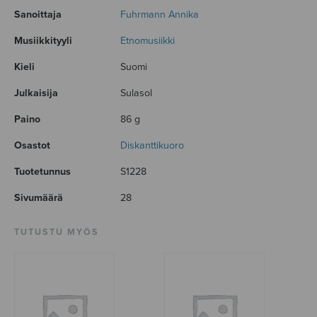
Sanoittaja
Fuhrmann Annika
Musiikkityyli
Etnomusiikki
Kieli
Suomi
Julkaisija
Sulasol
Paino
86 g
Osastot
Diskanttikuoro
Tuotetunnus
S1228
Sivumäärä
28
TUTUSTU MYÖS