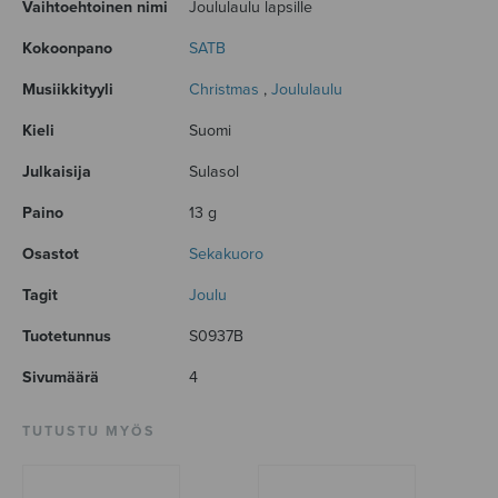
Vaihtoehtoinen nimi
Joululaulu lapsille
Kokoonpano
SATB
Musiikkityyli
Christmas
,
Joululaulu
Kieli
Suomi
Julkaisija
Sulasol
Paino
13 g
Osastot
Sekakuoro
Tagit
Joulu
Tuotetunnus
S0937B
Sivumäärä
4
TUTUSTU MYÖS