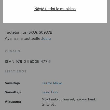
Mökit
Näytä tiedot ja muokkaa
nukkuu
lumiset
LISÄÄ OSTOSKORIIN
SATB
määrä
Tuotetunnus (SKU):
S0937B
Avainsana tuotteelle
Joulu
KUVAUS
ISMN 979-0-55005-477-6
LISÄTIEDOT
Säveltäjä
Hurme Mikko
Sanoittaja
Leino Eino
Mökit nukkuu lumiset, nukkuu hanki,
Alkusanat
tanteret...