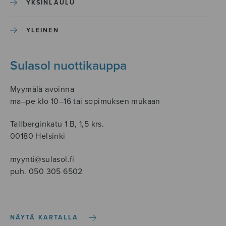
YKSINLAULU
YLEINEN
Sulasol nuottikauppa
Myymälä avoinna
ma–pe klo 10–16 tai sopimuksen mukaan
Tallberginkatu 1 B, 1,5 krs.
00180 Helsinki
myynti@sulasol.fi
puh. 050 305 6502
NÄYTÄ KARTALLA