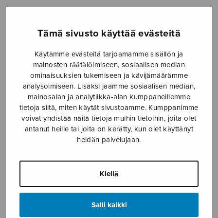
Etusivu
›
Nuottikauppa
›
Sekakuoro
›
Mökit
nukkuu lumiset SATB
Tämä sivusto käyttää evästeitä
Käytämme evästeitä tarjoamamme sisällön ja
mainosten räätälöimiseen, sosiaalisen median
ominaisuuksien tukemiseen ja kävijämäärämme
analysoimiseen. Lisäksi jaamme sosiaalisen median,
mainosalan ja analytiikka-alan kumppaneillemme
tietoja siitä, miten käytät sivustoamme. Kumppanimme
voivat yhdistää näitä tietoja muihin tietoihin, joita olet
antanut heille tai joita on kerätty, kun olet käyttänyt
Mökit nukkuu
heidän palvelujaan.
lumiset SATB
Kiellä
Hurme Mikko
3,60
€
Salli kaikki