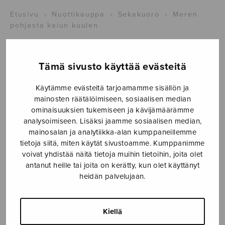
Etusivu
›
Nuottikauppa
›
Sekakuoro
›
Meren
pohjasta kaiun kuulen
Tämä sivusto käyttää evästeitä
Käytämme evästeitä tarjoamamme sisällön ja
mainosten räätälöimiseen, sosiaalisen median
ominaisuuksien tukemiseen ja kävijämäärämme
analysoimiseen. Lisäksi jaamme sosiaalisen median,
mainosalan ja analytiikka-alan kumppaneillemme
tietoja siitä, miten käytät sivustoamme. Kumppanimme
voivat yhdistää näitä tietoja muihin tietoihin, joita olet
antanut heille tai joita on kerätty, kun olet käyttänyt
heidän palvelujaan.
Meren pohjasta
kaiun kuulen
Kiellä