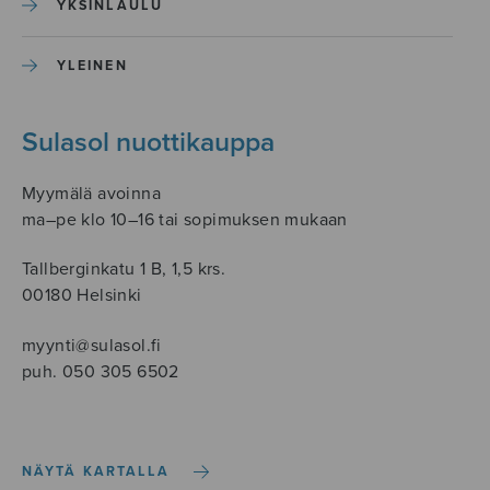
YKSINLAULU
YLEINEN
Sulasol nuottikauppa
Myymälä avoinna
ma–pe klo 10–16 tai sopimuksen mukaan
Tallberginkatu 1 B, 1,5 krs.
00180 Helsinki
myynti@sulasol.fi
puh. 050 305 6502
NÄYTÄ KARTALLA