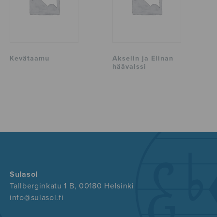
Kevätaamu
Akselin ja Elinan
häävalssi
Sulasol
Tallberginkatu 1 B, 00180 Helsinki
info@sulasol.fi