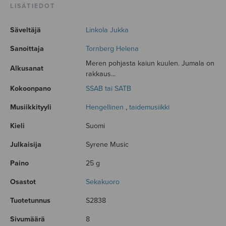
LISÄTIEDOT
Säveltäjä
Linkola Jukka
Sanoittaja
Tornberg Helena
Meren pohjasta kaiun kuulen. Jumala on
Alkusanat
rakkaus...
Kokoonpano
SSAB tai SATB
Musiikkityyli
Hengellinen
,
taidemusiikki
Kieli
Suomi
Julkaisija
Syrene Music
Paino
25 g
Osastot
Sekakuoro
Tuotetunnus
S2838
Sivumäärä
8