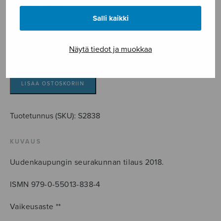
Linkola Jukka
Salli kaikki
5,90
€
Näytä tiedot ja muokkaa
Meren
pohjasta
kaiun
LISÄÄ OSTOSKORIIN
kuulen
määrä
Tuotetunnus (SKU):
S2838
KUVAUS
Uudenkaupungin seurakunnan tilaus 2018.
ISMN 979-0-55013-838-4
Vaikeusaste **