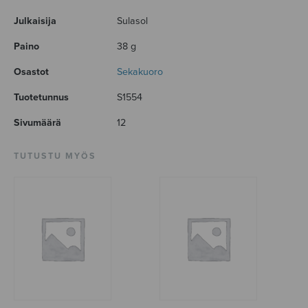
Julkaisija
Sulasol
Paino
38 g
Osastot
Sekakuoro
Tuotetunnus
S1554
Sivumäärä
12
TUTUSTU MYÖS