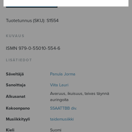
LISÄÄ OSTOSKORIIN
Tuotetunnus (SKU):
S1554
KUVAUS
ISMN 979-0-55010-554-6
LISÄTIEDOT
Säveltäjä
Panula Jorma
Sanoittaja
Viita Lauri
Avaruus, ikuisuus, taivas täynnä
Alkusanat
auringoita
Kokoonpano
SSAATTBB div.
Musiikkityyli
taidemusiikki
Kieli
Suomi