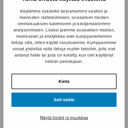
Etusivu
›
Nuottikauppa
›
Sekakuoro
›
Luominen
Käytämme evästeitä tarjoamamme sisällön ja
mainosten räätälöimiseen, sosiaalisen median
ominaisuuksien tukemiseen ja kävijämäärämme
analysoimiseen. Lisäksi jaamme sosiaalisen median,
mainosalan ja analytiikka-alan kumppaneillemme
tietoja siitä, miten käytät sivustoamme. Kumppanimme
voivat yhdistää näitä tietoja muihin tietoihin, joita olet
antanut heille tai joita on kerätty, kun olet käyttänyt
heidän palvelujaan.
Luominen
Kiellä
Panula Jorma
8,20
€
Salli kaikki
Luominen
Näytä tiedot ja muokkaa
määrä