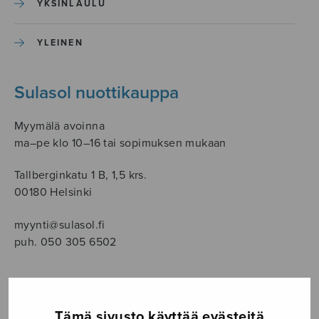
YKSINLAULU
YLEINEN
Sulasol nuottikauppa
Myymälä avoinna
ma–pe klo 10–16 tai sopimuksen mukaan
Tallberginkatu 1 B, 1,5 krs.
00180 Helsinki
myynti@sulasol.fi
puh. 050 305 6502
NÄYTÄ KARTALLA
Tämä sivusto käyttää evästeitä