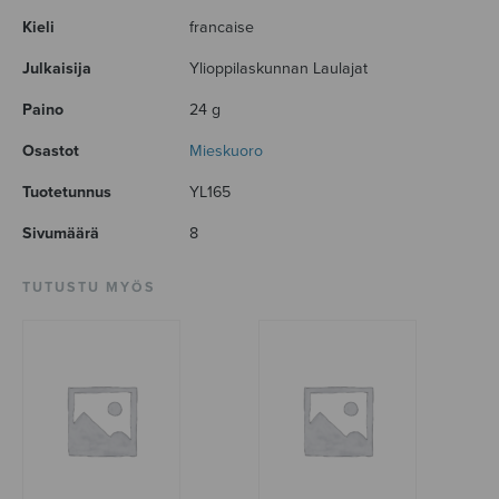
Kieli
francaise
Julkaisija
Ylioppilaskunnan Laulajat
Paino
24 g
Osastot
Mieskuoro
Tuotetunnus
YL165
Sivumäärä
8
TUTUSTU MYÖS