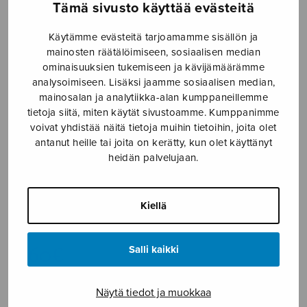
Tämä sivusto käyttää evästeitä
Etusivu
›
Nuottikauppa
›
Mieskuoro
›
Le bain –
Uinti
Käytämme evästeitä tarjoamamme sisällön ja
mainosten räätälöimiseen, sosiaalisen median
ominaisuuksien tukemiseen ja kävijämäärämme
analysoimiseen. Lisäksi jaamme sosiaalisen median,
mainosalan ja analytiikka-alan kumppaneillemme
tietoja siitä, miten käytät sivustoamme. Kumppanimme
voivat yhdistää näitä tietoja muihin tietoihin, joita olet
antanut heille tai joita on kerätty, kun olet käyttänyt
heidän palvelujaan.
Le bain – Uinti
Kiellä
Rautavaara Einojuhani
3,60
€
Salli kaikki
Näytä tiedot ja muokkaa
Le