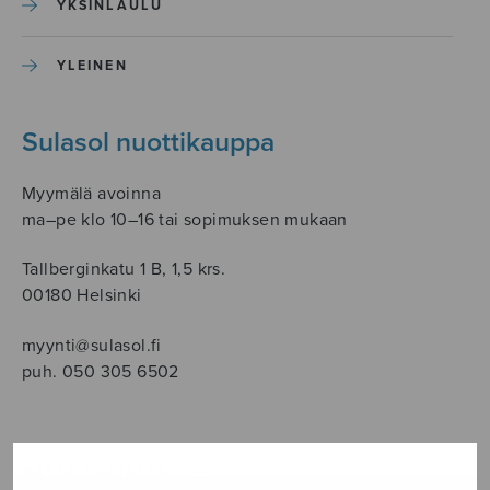
YKSINLAULU
YLEINEN
Sulasol nuottikauppa
Myymälä avoinna
ma–pe klo 10–16 tai sopimuksen mukaan
Tallberginkatu 1 B, 1,5 krs.
00180 Helsinki
myynti@sulasol.fi
puh. 050 305 6502
NÄYTÄ KARTALLA