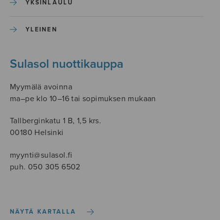
YKSINLAULU
YLEINEN
Sulasol nuottikauppa
Myymälä avoinna
ma–pe klo 10–16 tai sopimuksen mukaan
Tallberginkatu 1 B, 1,5 krs.
00180 Helsinki
myynti@sulasol.fi
puh. 050 305 6502
NÄYTÄ KARTALLA