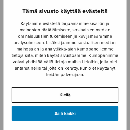
-
Tämä sivusto käyttää evästeitä
3,50€
Formaatti
Käytämme evästeitä tarjoamamme sisällön ja
mainosten räätälöimiseen, sosiaalisen median
ominaisuuksien tukemiseen ja kävijämäärämme
analysoimiseen. Lisäksi jaamme sosiaalisen median,
mainosalan ja analytiikka-alan kumppaneillemme
Lapsuuteni
LISÄÄ
tietoja siitä, miten käytät sivustoamme. Kumppanimme
maa
OSTOSKORIIN
voivat yhdistää näitä tietoja muihin tietoihin, joita olet
määrä
antanut heille tai joita on kerätty, kun olet käyttänyt
heidän palvelujaan.
Tuotetunnus (SKU):
S0269
KUVAUS
Kiellä
Sävellysvuosi 1955.
Salli kaikki
SELAA NUOTTIA