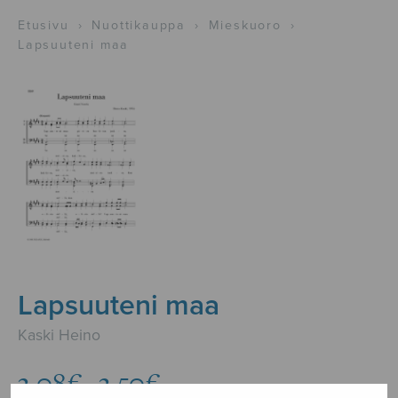
Etusivu
›
Nuottikauppa
›
Mieskuoro
›
Lapsuuteni maa
Lapsuuteni maa
Kaski Heino
Hintaluokka:
3,08
€
3,50
€
–
3,08€