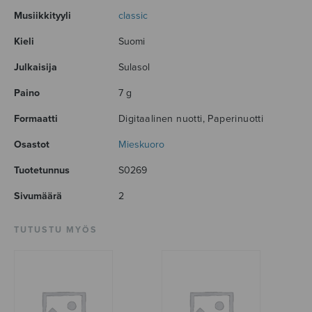
Musiikkityyli
classic
Kieli
Suomi
Julkaisija
Sulasol
Paino
7 g
Formaatti
Digitaalinen nuotti, Paperinuotti
Osastot
Mieskuoro
Tuotetunnus
S0269
Sivumäärä
2
TUTUSTU MYÖS