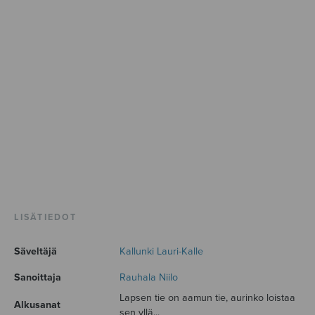
LISÄTIEDOT
Säveltäjä
Kallunki Lauri-Kalle
Sanoittaja
Rauhala Niilo
Lapsen tie on aamun tie, aurinko loistaa
Alkusanat
sen yllä...