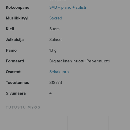
Kokoonpano
SAB + piano + solisti
Musiikkityyli
Sacred
Kieli
Suomi
Julkaisija
Sulasol
Paino
13 g
Formaatti
Digitaalinen nuotti, Paperinuotti
Osastot
Sekakuoro
Tuotetunnus
S1877B
Sivumäärä
4
TUTUSTU MYÖS