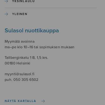
YKSINLAULU
YLEINEN
Sulasol nuottikauppa
Myymälä avoinna
ma–pe klo 10–16 tai sopimuksen mukaan
Tallberginkatu 1 B, 1,5 krs.
00180 Helsinki
myynti@sulasol.fi
puh. 050 305 6502
NÄYTÄ KARTALLA