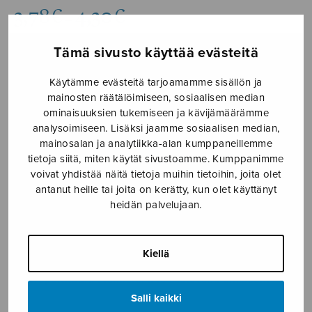
Hintaluokka:
3,78
€
4,30
€
–
3,78€
-
Tämä sivusto käyttää evästeitä
4,30€
Formaatti
Käytämme evästeitä tarjoamamme sisällön ja
mainosten räätälöimiseen, sosiaalisen median
ominaisuuksien tukemiseen ja kävijämäärämme
analysoimiseen. Lisäksi jaamme sosiaalisen median,
mainosalan ja analytiikka-alan kumppaneillemme
Lapsen
LISÄÄ
tietoja siitä, miten käytät sivustoamme. Kumppanimme
tie
OSTOSKORIIN
voivat yhdistää näitä tietoja muihin tietoihin, joita olet
on
antanut heille tai joita on kerätty, kun olet käyttänyt
aamun
heidän palvelujaan.
Tuotetunnus (SKU):
S1877B
tie,
SAB
KUVAUS
määrä
Kiellä
Kuoropartituuri. Pianostemma saatavana erikseen.
Salli kaikki