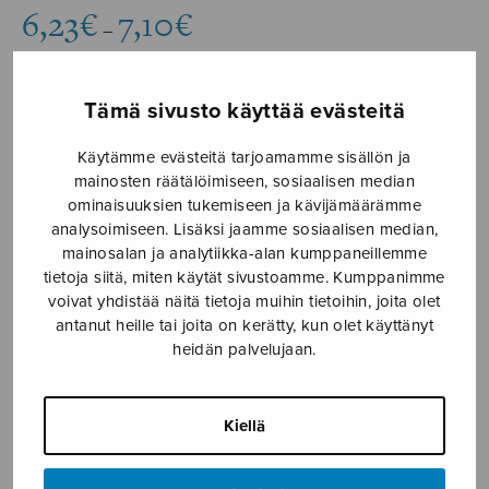
Hintaluokka:
6,23
€
7,10
€
–
6,23€
-
7,10€
Tämä sivusto käyttää evästeitä
Formaatti
Käytämme evästeitä tarjoamamme sisällön ja
mainosten räätälöimiseen, sosiaalisen median
ominaisuuksien tukemiseen ja kävijämäärämme
analysoimiseen. Lisäksi jaamme sosiaalisen median,
Lament
LISÄÄ
mainosalan ja analytiikka-alan kumppaneillemme
for
OSTOSKORIIN
tietoja siitä, miten käytät sivustoamme. Kumppanimme
Voices
voivat yhdistää näitä tietoja muihin tietoihin, joita olet
määrä
antanut heille tai joita on kerätty, kun olet käyttänyt
Tuotetunnus (SKU):
S2557
heidän palvelujaan.
KUVAUS
Kiellä
Text from ”The Dying Christian to His Soul” by
Alexander Pope (1688-1774).