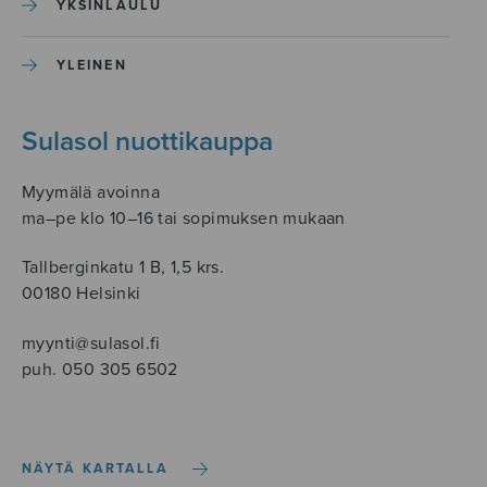
YKSINLAULU
YLEINEN
Sulasol nuottikauppa
Myymälä avoinna
ma–pe klo 10–16 tai sopimuksen mukaan
Tallberginkatu 1 B, 1,5 krs.
00180 Helsinki
myynti@sulasol.fi
puh. 050 305 6502
NÄYTÄ KARTALLA