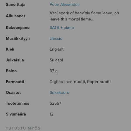
Sanoittaja
Pope Alexander
Vital spark of heav'nly flame leave, oh
Alkusanat
leave this mortal flame...
Kokoonpano
SATB + piano
Musiikkityyli
classic
Kieli
Englanti
Julkaisija
Sulasol
Paino
37 g
Formaatti
Digitaalinen nuotti, Paperinuotti
Osastot
Sekakuoro
Tuotetunnus
S2557
Sivumäärä
12
TUTUSTU MYÖS