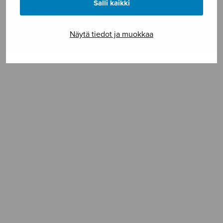
Salli kaikki
ISMN 979-0-55013-557-4
Näytä tiedot ja muokkaa
SELAA NUOTTIA