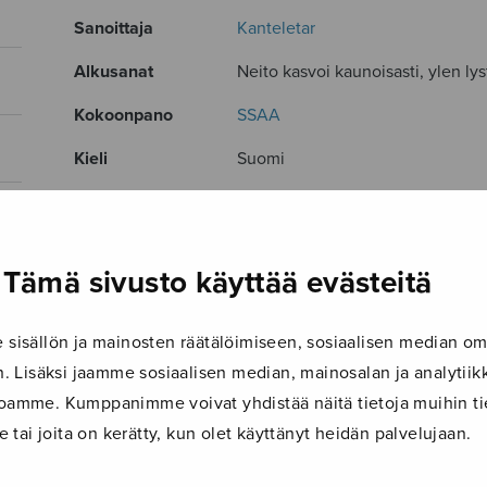
Sanoittaja
Kanteletar
Alkusanat
Neito kasvoi kaunoisasti, ylen lysti
Kokoonpano
SSAA
Kieli
Suomi
Julkaisija
Sulasol
Paino
13 g
Tämä sivusto käyttää evästeitä
Osastot
Diskanttikuoro
Tuotetunnus
S0861
isällön ja mainosten räätälöimiseen, sosiaalisen median om
 Lisäksi jaamme sosiaalisen median, mainosalan ja analyti
Sivumäärä
4
ustoamme. Kumppanimme voivat yhdistää näitä tietoja muihin tie
le tai joita on kerätty, kun olet käyttänyt heidän palvelujaan.
TUTUSTU MYÖS