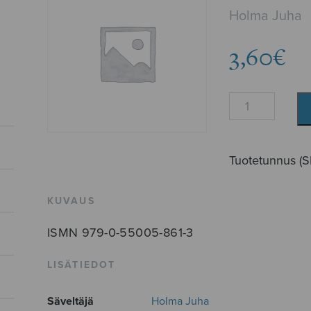
Holma Juha
3,60
€
Kolmet
kosijat
määrä
Tuotetunnus (
KUVAUS
ISMN 979-0-55005-861-3
LISÄTIEDOT
Säveltäjä
Holma Juha