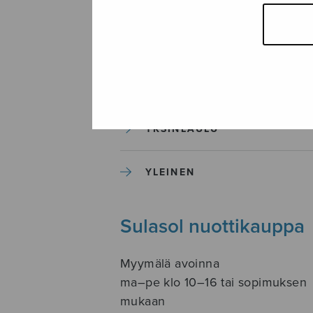
SOITINKOULUT JA OPPAAT
SOITINMUSIIKKI
YKSINLAULU
YLEINEN
Sulasol nuottikauppa
Myymälä avoinna
ma–pe klo 10–16 tai sopimuksen
mukaan