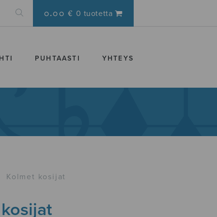
0.00 €
0 tuotetta
HTI
PUHTAASTI
YHTEYS
›
Kolmet kosijat
kosijat