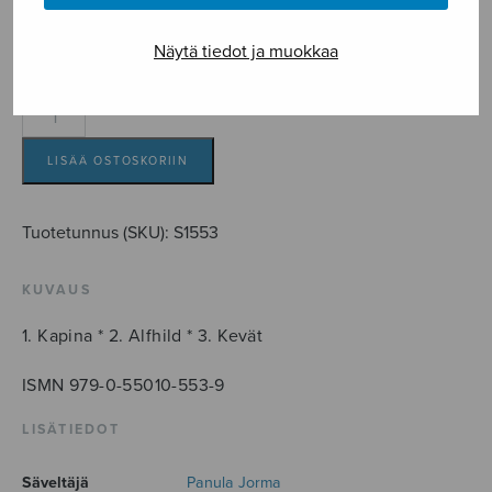
7,00
€
Näytä tiedot ja muokkaa
Kolme
mieskuoroa
Lauri
LISÄÄ OSTOSKORIIN
Viidan
runoihin
Tuotetunnus (SKU):
S1553
määrä
KUVAUS
1. Kapina * 2. Alfhild * 3. Kevät
ISMN 979-0-55010-553-9
LISÄTIEDOT
Säveltäjä
Panula Jorma