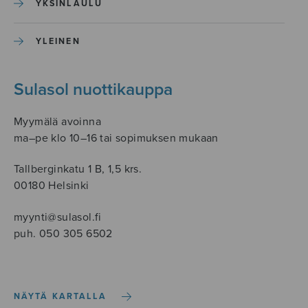
YKSINLAULU
YLEINEN
Sulasol nuottikauppa
Myymälä avoinna
ma–pe klo 10–16 tai sopimuksen mukaan
Tallberginkatu 1 B, 1,5 krs.
00180 Helsinki
myynti@sulasol.fi
puh. 050 305 6502
NÄYTÄ KARTALLA