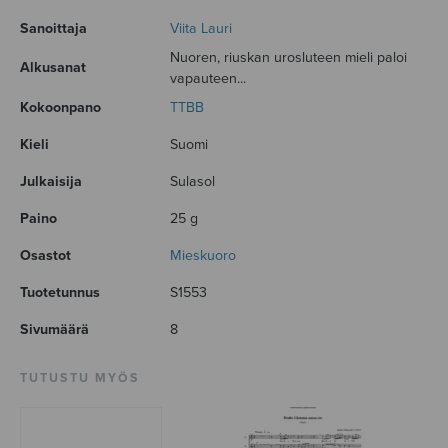
Sanoittaja
Viita Lauri
Nuoren, riuskan urosluteen mieli paloi
Alkusanat
vapauteen...
Kokoonpano
TTBB
Kieli
Suomi
Julkaisija
Sulasol
Paino
25 g
Osastot
Mieskuoro
Tuotetunnus
S1553
Sivumäärä
8
TUTUSTU MYÖS