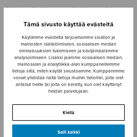
Etusivu
›
Nuottikauppa
›
Mieskuoro
›
Kolme
mieskuoroa Lauri Viidan runoihin
Tämä sivusto käyttää evästeitä
Käytämme evästeitä tarjoamamme sisällön ja
mainosten räätälöimiseen, sosiaalisen median
ominaisuuksien tukemiseen ja kävijämäärämme
analysoimiseen. Lisäksi jaamme sosiaalisen median,
mainosalan ja analytiikka-alan kumppaneillemme
tietoja siitä, miten käytät sivustoamme. Kumppanimme
voivat yhdistää näitä tietoja muihin tietoihin, joita olet
Kolme
antanut heille tai joita on kerätty, kun olet käyttänyt
heidän palvelujaan.
mieskuoroa
Lauri Viidan
Kiellä
runoihin
Salli kaikki
Panula Jorma